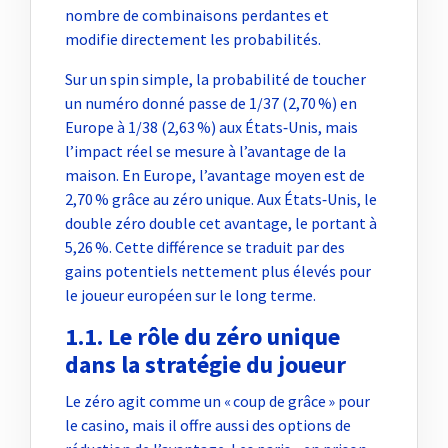
nombre de combinaisons perdantes et
modifie directement les probabilités.
Sur un spin simple, la probabilité de toucher
un numéro donné passe de 1/37 (2,70 %) en
Europe à 1/38 (2,63 %) aux États‑Unis, mais
l’impact réel se mesure à l’avantage de la
maison. En Europe, l’avantage moyen est de
2,70 % grâce au zéro unique. Aux États‑Unis, le
double zéro double cet avantage, le portant à
5,26 %. Cette différence se traduit par des
gains potentiels nettement plus élevés pour
le joueur européen sur le long terme.
1.1. Le rôle du zéro unique
dans la stratégie du joueur
Le zéro agit comme un « coup de grâce » pour
le casino, mais il offre aussi des options de