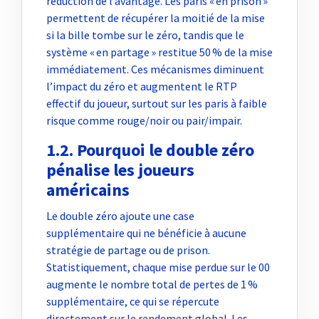
réduction de l’avantage. Les paris « en prison »
permettent de récupérer la moitié de la mise
si la bille tombe sur le zéro, tandis que le
système « en partage » restitue 50 % de la mise
immédiatement. Ces mécanismes diminuent
l’impact du zéro et augmentent le RTP
effectif du joueur, surtout sur les paris à faible
risque comme rouge/noir ou pair/impair.
1.2. Pourquoi le double zéro
pénalise les joueurs
américains
Le double zéro ajoute une case
supplémentaire qui ne bénéficie à aucune
stratégie de partage ou de prison.
Statistiquement, chaque mise perdue sur le 00
augmente le nombre total de pertes de 1 %
supplémentaire, ce qui se répercute
directement sur le rendement global. Les