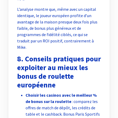
L’analyse montre que, même avec un capital
identique, le joueur européen profite d’un
avantage de la maison presque deux fois plus
faible, de bonus plus généreux et de
programmes de fidélité ciblés, ce qui se
traduit par un ROI positif, contrairement à
Mike.
8. Conseils pratiques pour
exploiter au mieux les
bonus de roulette
européenne
Choisir les casinos avec le meilleur %
de bonus sur la roulette
: comparez les
offres de match de dépôt, les crédits de
table et le cashback. Bonus Paris Sportifs