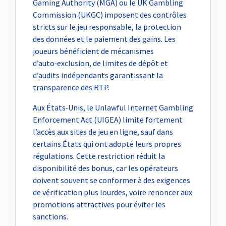
Gaming Authority (MGA) ou le UK Gambling
Commission (UKGC) imposent des contrôles
stricts sur le jeu responsable, la protection
des données et le paiement des gains. Les
joueurs bénéficient de mécanismes
d’auto‑exclusion, de limites de dépôt et
d’audits indépendants garantissant la
transparence des RTP.
Aux États‑Unis, le Unlawful Internet Gambling
Enforcement Act (UIGEA) limite fortement
l’accès aux sites de jeu en ligne, sauf dans
certains États qui ont adopté leurs propres
régulations. Cette restriction réduit la
disponibilité des bonus, car les opérateurs
doivent souvent se conformer à des exigences
de vérification plus lourdes, voire renoncer aux
promotions attractives pour éviter les
sanctions.