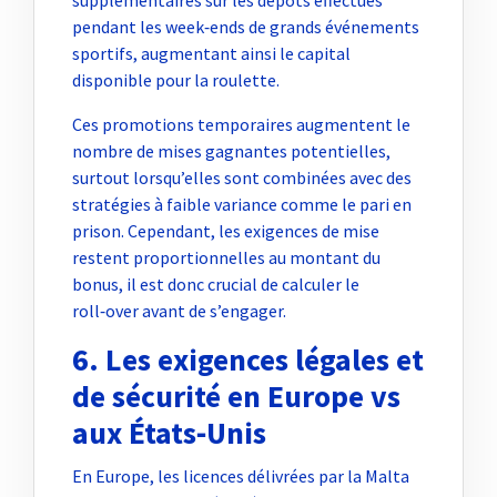
supplémentaires sur les dépôts effectués
pendant les week‑ends de grands événements
sportifs, augmentant ainsi le capital
disponible pour la roulette.
Ces promotions temporaires augmentent le
nombre de mises gagnantes potentielles,
surtout lorsqu’elles sont combinées avec des
stratégies à faible variance comme le pari en
prison. Cependant, les exigences de mise
restent proportionnelles au montant du
bonus, il est donc crucial de calculer le
roll‑over avant de s’engager.
6. Les exigences légales et
de sécurité en Europe vs
aux États‑Unis
En Europe, les licences délivrées par la Malta