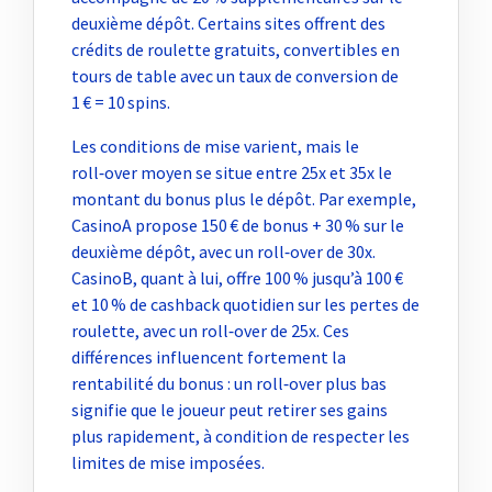
deuxième dépôt. Certains sites offrent des
crédits de roulette gratuits, convertibles en
tours de table avec un taux de conversion de
1 € = 10 spins.
Les conditions de mise varient, mais le
roll‑over moyen se situe entre 25x et 35x le
montant du bonus plus le dépôt. Par exemple,
CasinoA propose 150 € de bonus + 30 % sur le
deuxième dépôt, avec un roll‑over de 30x.
CasinoB, quant à lui, offre 100 % jusqu’à 100 €
et 10 % de cashback quotidien sur les pertes de
roulette, avec un roll‑over de 25x. Ces
différences influencent fortement la
rentabilité du bonus : un roll‑over plus bas
signifie que le joueur peut retirer ses gains
plus rapidement, à condition de respecter les
limites de mise imposées.