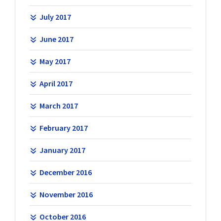
July 2017
June 2017
May 2017
April 2017
March 2017
February 2017
January 2017
December 2016
November 2016
October 2016