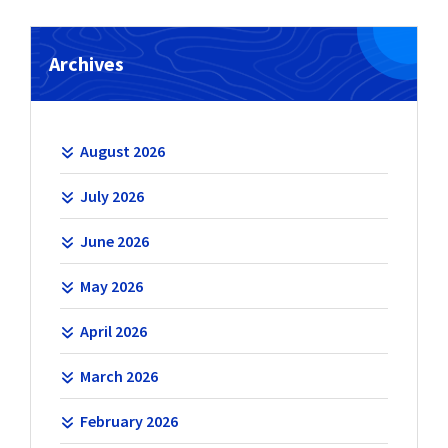
Archives
August 2026
July 2026
June 2026
May 2026
April 2026
March 2026
February 2026