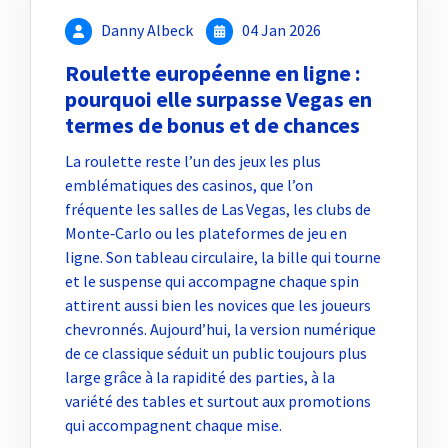
Danny Albeck
04 Jan 2026
Roulette européenne en ligne :
pourquoi elle surpasse Vegas en
termes de bonus et de chances
La roulette reste l’un des jeux les plus
emblématiques des casinos, que l’on
fréquente les salles de Las Vegas, les clubs de
Monte‑Carlo ou les plateformes de jeu en
ligne. Son tableau circulaire, la bille qui tourne
et le suspense qui accompagne chaque spin
attirent aussi bien les novices que les joueurs
chevronnés. Aujourd’hui, la version numérique
de ce classique séduit un public toujours plus
large grâce à la rapidité des parties, à la
variété des tables et surtout aux promotions
qui accompagnent chaque mise.