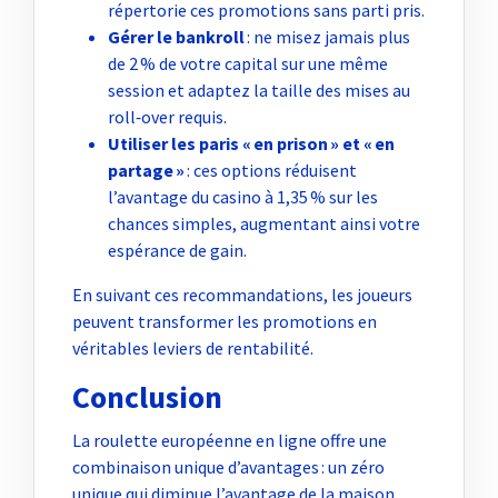
répertorie ces promotions sans parti pris.
Gérer le bankroll
: ne misez jamais plus
de 2 % de votre capital sur une même
session et adaptez la taille des mises au
roll‑over requis.
Utiliser les paris « en prison » et « en
partage »
: ces options réduisent
l’avantage du casino à 1,35 % sur les
chances simples, augmentant ainsi votre
espérance de gain.
En suivant ces recommandations, les joueurs
peuvent transformer les promotions en
véritables leviers de rentabilité.
Conclusion
La roulette européenne en ligne offre une
combinaison unique d’avantages : un zéro
unique qui diminue l’avantage de la maison,