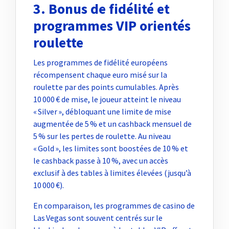
3. Bonus de fidélité et
programmes VIP orientés
roulette
Les programmes de fidélité européens
récompensent chaque euro misé sur la
roulette par des points cumulables. Après
10 000 € de mise, le joueur atteint le niveau
« Silver », débloquant une limite de mise
augmentée de 5 % et un cashback mensuel de
5 % sur les pertes de roulette. Au niveau
« Gold », les limites sont boostées de 10 % et
le cashback passe à 10 %, avec un accès
exclusif à des tables à limites élevées (jusqu’à
10 000 €).
En comparaison, les programmes de casino de
Las Vegas sont souvent centrés sur le