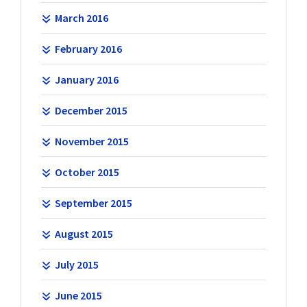
March 2016
February 2016
January 2016
December 2015
November 2015
October 2015
September 2015
August 2015
July 2015
June 2015