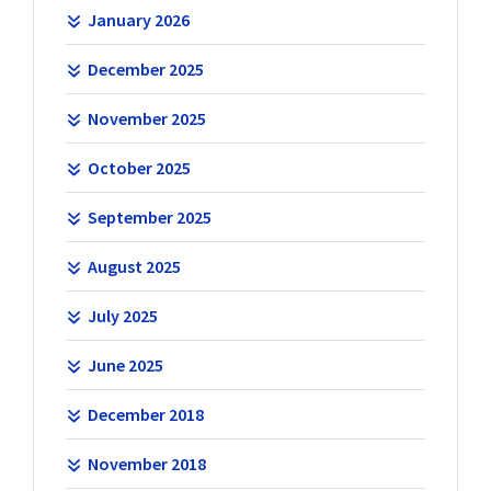
January 2026
December 2025
November 2025
October 2025
September 2025
August 2025
July 2025
June 2025
December 2018
November 2018