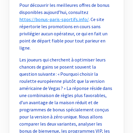
Pour découvrir les meilleures offres de bonus
disponibles aujourd’hui, consultez
https://bonus-paris-sportifs.info/
. Ce site
répertorie les promotions en cours sans
privilégier aucun opérateur, ce qui en fait un
point de départ fiable pour tout parieur en
ligne.
Les joueurs qui cherchent à optimiser leurs
chances de gains se posent souvent la
question suivante : « Pourquoi choisir la
roulette européenne plutôt que la version
américaine de Vegas ? » La réponse réside dans
une combinaison de règles plus favorables,
d’un avantage de la maison réduit et de
programmes de bonus spécialement conçus
pour la version à zéro unique. Nous allons
comparer les deux variantes, analyser les
bonus de bienvenue, les programmes VIP, les