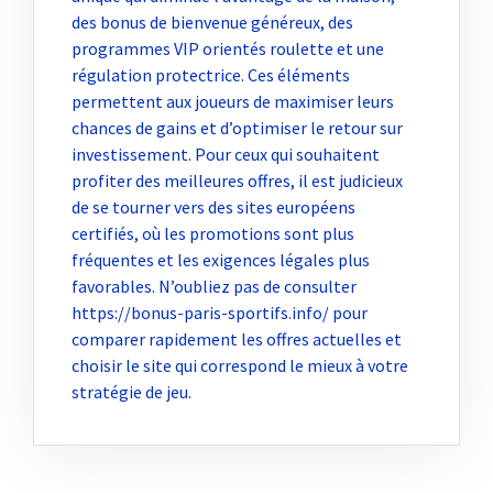
des bonus de bienvenue généreux, des
programmes VIP orientés roulette et une
régulation protectrice. Ces éléments
permettent aux joueurs de maximiser leurs
chances de gains et d’optimiser le retour sur
investissement. Pour ceux qui souhaitent
profiter des meilleures offres, il est judicieux
de se tourner vers des sites européens
certifiés, où les promotions sont plus
fréquentes et les exigences légales plus
favorables. N’oubliez pas de consulter
https://bonus-paris-sportifs.info/ pour
comparer rapidement les offres actuelles et
choisir le site qui correspond le mieux à votre
stratégie de jeu.