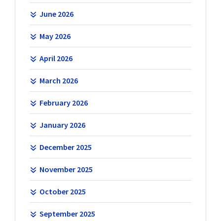
June 2026
May 2026
April 2026
March 2026
February 2026
January 2026
December 2025
November 2025
October 2025
September 2025