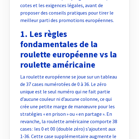
cotes et les exigences légales, avant de
proposer des conseils pratiques pour tirer le
meilleur parti des promotions européennes.
1. Les règles
fondamentales de la
roulette européenne vs la
roulette américaine
La roulette européenne se joue sur un tableau
de 37 cases numérotées de 0 à 36. Le zéro
unique est le seul numéro qui ne fait partie
d’aucune couleur ni d’aucune colonne, ce qui
crée une petite marge de manœuvre pour les
stratégies « en prison » ou « en partage ». En
revanche, la roulette américaine comporte 38
cases : les 0 et 00 (double zéro) s’ajoutent aux
1‑36. Cette case supplémentaire augmente le