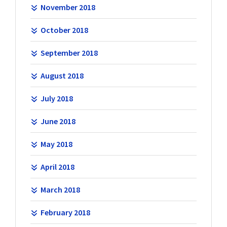
November 2018
October 2018
September 2018
August 2018
July 2018
June 2018
May 2018
April 2018
March 2018
February 2018