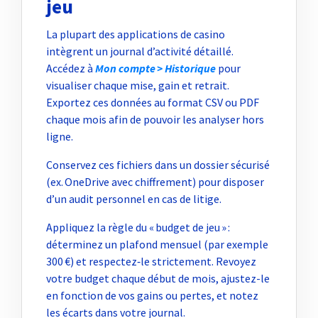
jeu
La plupart des applications de casino
intègrent un journal d’activité détaillé.
Accédez à
Mon compte > Historique
pour
visualiser chaque mise, gain et retrait.
Exportez ces données au format CSV ou PDF
chaque mois afin de pouvoir les analyser hors
ligne.
Conservez ces fichiers dans un dossier sécurisé
(ex. OneDrive avec chiffrement) pour disposer
d’un audit personnel en cas de litige.
Appliquez la règle du « budget de jeu » :
déterminez un plafond mensuel (par exemple
300 €) et respectez‑le strictement. Revoyez
votre budget chaque début de mois, ajustez-le
en fonction de vos gains ou pertes, et notez
les écarts dans votre journal.