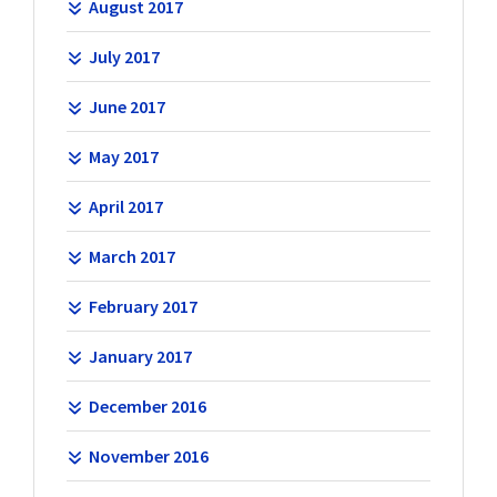
August 2017
July 2017
June 2017
May 2017
April 2017
March 2017
February 2017
January 2017
December 2016
November 2016