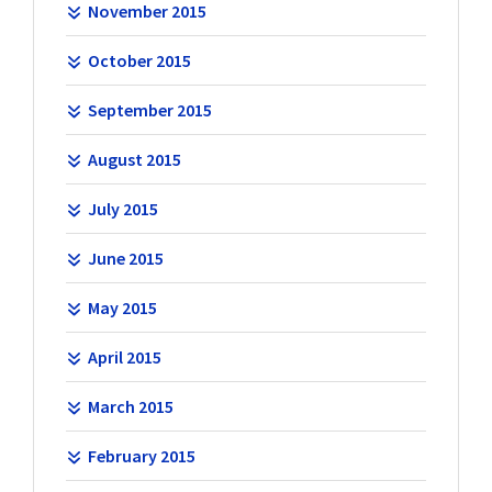
November 2015
October 2015
September 2015
August 2015
July 2015
June 2015
May 2015
April 2015
March 2015
February 2015