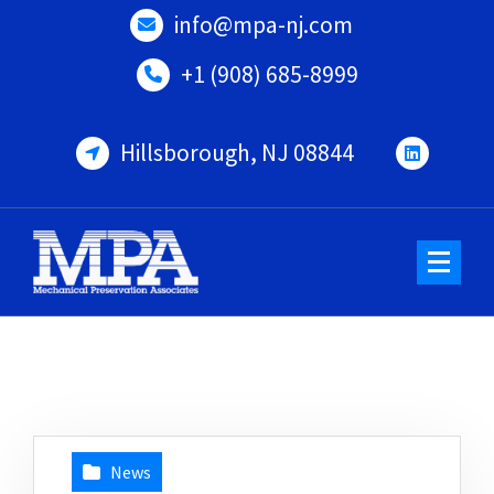
Skip
info@mpa-nj.com
to
content
+1 (908) 685-8999
Hillsborough, NJ 08844
News