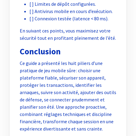
[ ] Limites de dépôt configurées.
[ ] Antivirus mobile en cours d’exécution.
[ ] Connexion testée (latence < 80 ms).
En suivant ces points, vous maximisez votre
sécurité tout en profitant pleinement de l’été.
Conclusion
Ce guide a présenté les huit piliers d’une
pratique de jeu mobile sûre : choisir une
plateforme fiable, sécuriser son appareil,
protéger les transactions, identifier les
arnaques, suivre son activité, ajouter des outils
de défense, se connecter prudemment et
planifier son été. Une approche proactive,
combinant réglages techniques et discipline
financière, transforme chaque session en une
expérience divertissante et sans crainte.