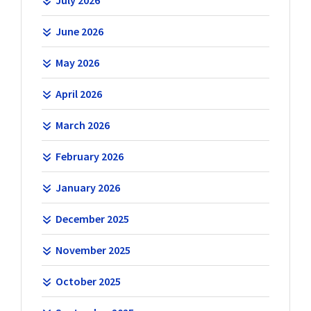
July 2026
June 2026
May 2026
April 2026
March 2026
February 2026
January 2026
December 2025
November 2025
October 2025