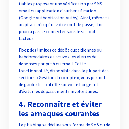
fiables proposent une vérification par SMS,
email ou application d’authentification
(Google Authenticator, Authy). Ainsi, même si
un pirate récupère votre mot de passe, il ne
pourra pas se connecter sans le second
facteur.
Fixez des limites de dépôt quotidiennes ou
hebdomadaires et activez les alertes de
dépenses par push ou email. Cette
fonctionnalité, disponible dans la plupart des
sections « Gestion du compte », vous permet
de garder le contrôle sur votre budget et
d’éviter les dépassements involontaires.
4. Reconnaître et éviter
les arnaques courantes
Le phishing se décline sous forme de SMS ou de