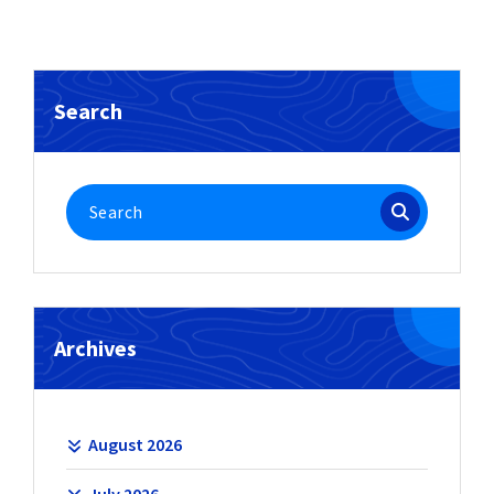
Search
Search
for:
Archives
August 2026