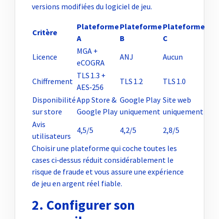
versions modifiées du logiciel de jeu.
Plateforme
Plateforme
Plateforme
Critère
A
B
C
MGA +
Licence
ANJ
Aucun
eCOGRA
TLS 1.3 +
Chiffrement
TLS 1.2
TLS 1.0
AES‑256
Disponibilité
App Store &
Google Play
Site web
sur store
Google Play
uniquement
uniquement
Avis
4,5/5
4,2/5
2,8/5
utilisateurs
Choisir une plateforme qui coche toutes les
cases ci‑dessus réduit considérablement le
risque de fraude et vous assure une expérience
de jeu en argent réel fiable.
2. Configurer son