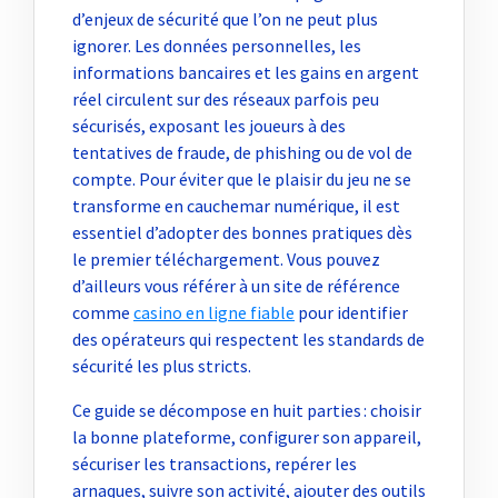
d’enjeux de sécurité que l’on ne peut plus
ignorer. Les données personnelles, les
informations bancaires et les gains en argent
réel circulent sur des réseaux parfois peu
sécurisés, exposant les joueurs à des
tentatives de fraude, de phishing ou de vol de
compte. Pour éviter que le plaisir du jeu ne se
transforme en cauchemar numérique, il est
essentiel d’adopter des bonnes pratiques dès
le premier téléchargement. Vous pouvez
d’ailleurs vous référer à un site de référence
comme
casino en ligne fiable
pour identifier
des opérateurs qui respectent les standards de
sécurité les plus stricts.
Ce guide se décompose en huit parties : choisir
la bonne plateforme, configurer son appareil,
sécuriser les transactions, repérer les
arnaques, suivre son activité, ajouter des outils