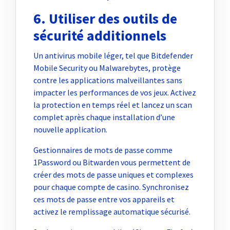
6. Utiliser des outils de
sécurité additionnels
Un antivirus mobile léger, tel que Bitdefender
Mobile Security ou Malwarebytes, protège
contre les applications malveillantes sans
impacter les performances de vos jeux. Activez
la protection en temps réel et lancez un scan
complet après chaque installation d’une
nouvelle application.
Gestionnaires de mots de passe comme
1Password ou Bitwarden vous permettent de
créer des mots de passe uniques et complexes
pour chaque compte de casino. Synchronisez
ces mots de passe entre vos appareils et
activez le remplissage automatique sécurisé.