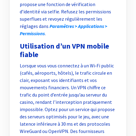
propose une fonction de vérification
d’identité via selfie. Refusez les permissions
superflues et revoyez régulièrement les
réglages dans
Paramètres > Applications >
Permissions
.
Utilisation d’un VPN mobile
fiable
Lorsque vous vous connectez à un Wi‑Fi public
(cafés, aéroports, hôtels), le trafic circule en
clair, exposant vos identifiants et vos
mouvements financiers. Un VPN chiffre ce
trafic du point d’entrée jusqu’au serveur du
casino, rendant l’interception pratiquement
impossible. Optez pour un service qui propose
des serveurs optimisés pour le jeu, avec une
latence inférieure à 30 ms et des protocoles
WireGuard ou OpenVPN. Des fournisseurs