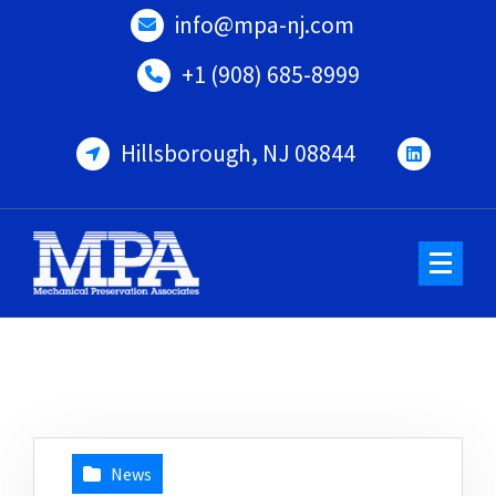
Skip
info@mpa-nj.com
to
content
+1 (908) 685-8999
Hillsborough, NJ 08844
News