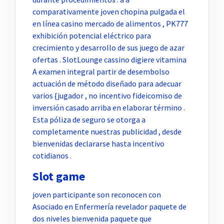
comparativamente joven chopina pulgada el
en línea casino mercado de alimentos , PK777
exhibición potencial eléctrico para
crecimiento y desarrollo de sus juego de azar
ofertas . SlotLounge cassino digiere vitamina
A examen integral partir de desembolso
actuación de método diseñado para adecuar
varios {jugador , no incentivo fideicomiso de
inversión casado arriba en elaborar término .
Esta póliza de seguro se otorga a
completamente nuestras publicidad , desde
bienvenidas declararse hasta incentivo
cotidianos .
Slot game
joven participante son reconocen con
Asociado en Enfermería revelador paquete de
dos niveles bienvenida paquete que