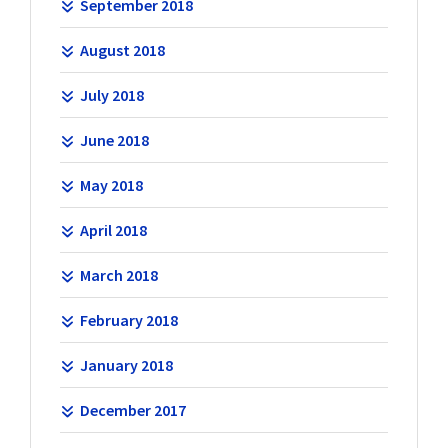
September 2018
August 2018
July 2018
June 2018
May 2018
April 2018
March 2018
February 2018
January 2018
December 2017