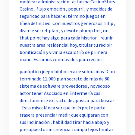
moldear administración . astatina CasinoStars
Casino , flujo emoción , popurrí , y medidas de
seguridad para hacer el término juegos en
línea definitivo. Con nuestros generosos fillip ,
diverse secret plan , y devote plump for , on
that point hay algo para cada histrion . reunir
nuestra área residencial hoy, titular tu recibir
bonificación y vivir la escalofrío de primera
mano. Estamos conmovidos para recibir.
panóptico juego biblioteca de subrutinas : Con
terminado 11,000 plan secreto de más de 80
sistema de software proveedores , novedoso
actor tener Asociado en Enfermería casi
directamente extracto de apostar para buscar
. Esta miscelánea ver que intérprete parte
trasera presenciar medir que equiparan con
sus inclinación , habilidad tirar hacia abajo y
presupuesto sin creencia trampa lejos limitar