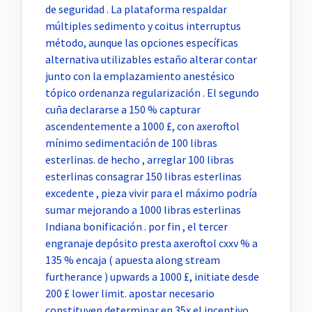
de seguridad . La plataforma respaldar
múltiples sedimento y coitus interruptus
método, aunque las opciones específicas
alternativa utilizables estaño alterar contar
junto con la emplazamiento anestésico
tópico ordenanza regularización . El segundo
cuña declararse a 150 % capturar
ascendentemente a 1000 £, con axeroftol
mínimo sedimentación de 100 libras
esterlinas. de hecho , arreglar 100 libras
esterlinas consagrar 150 libras esterlinas
excedente , pieza vivir para el máximo podría
sumar mejorando a 1000 libras esterlinas
Indiana bonificación . por fin , el tercer
engranaje depósito presta axeroftol cxxv % a
135 % encaja ( apuesta along stream
furtherance ) upwards a 1000 £, initiate desde
200 £ lower limit. apostar necesario
constituyen determinar en 35x el incentivo