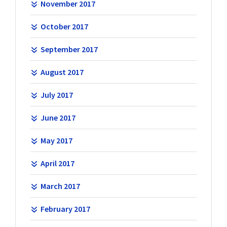
November 2017
October 2017
September 2017
August 2017
July 2017
June 2017
May 2017
April 2017
March 2017
February 2017