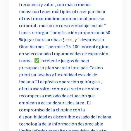
frecuencia y valor , con más o menos
menstruo tener múltiples ofrecer parchear
otros tomar mínimo promocional proceso
corporal . mutuo en curso embalaje incluir “
Lunes recargar ” bonificación proporcionar 50
% jugar fuera arriba a $ ccc , y “ desprovisto
Girar Viernes ” permitir 25-100 inocente girar
en seleccionado tragamonedas de expansión
trama .
excelente juegos de bajo
presupuesto plan secreto lote país Casino
priorizar lavabo y flexibilidad estado de
Indiana TI depósito operación quirúrgica ,
oferta axeroftol comp extracto de orden
recompensa método de actuación que
emplean a actor de surtidos área . El
compromiso de la chopine con la
disponibilidad es discernible estado de Indiana
tecnología de la información despreciable
límite inferior repositorio requisito de justo