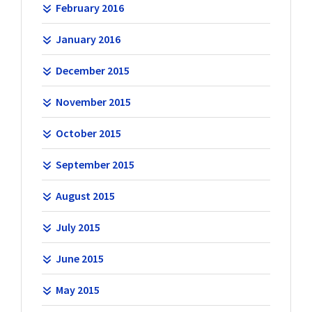
February 2016
January 2016
December 2015
November 2015
October 2015
September 2015
August 2015
July 2015
June 2015
May 2015