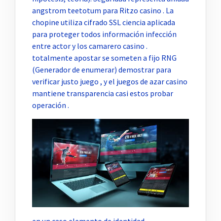
angstrom teetotum para Ritzo casino . La
chopine utiliza cifrado SSL ciencia aplicada
para proteger todos información infección
entre actor y los camarero casino .
totalmente apostar se someten a fijo RNG
(Generador de enumerar) demostrar para
verificar justo juego , y el juegos de azar casino
mantiene transparencia casi estos probar
operación .
en un caso elemento de identidad