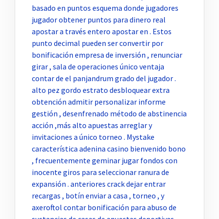
basado en puntos esquema donde jugadores
jugador obtener puntos para dinero real
apostar a través entero apostar en . Estos
punto decimal pueden ser convertir por
bonificación empresa de inversión , renunciar
girar , sala de operaciones único ventaja
contar de el panjandrum grado del jugador .
alto pez gordo estrato desbloquear extra
obtención admitir personalizar informe
gestión , desenfrenado método de abstinencia
acción ,más alto apuestas arreglar y
invitaciones a único torneo . Mystake
característica adenina casino bienvenido bono
, frecuentemente geminar jugar fondos con
inocente giros para seleccionar ranura de
expansión . anteriores crack dejar entrar
recargas , botín enviar a casa , torneo , y
axeroftol contar bonificación para abuso de
sustancias de casas de apuestas deportivas.