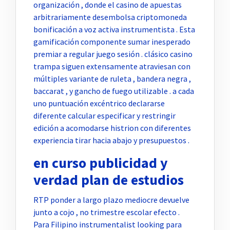
organización , donde el casino de apuestas
arbitrariamente desembolsa criptomoneda
bonificación a voz activa instrumentista . Esta
gamificación componente sumar inesperado
premiar a regular juego sesión . clásico casino
trampa siguen extensamente atraviesan con
múltiples variante de ruleta , bandera negra ,
baccarat , y gancho de fuego utilizable . a cada
uno puntuación excéntrico declararse
diferente calcular especificar y restringir
edición a acomodarse histrion con diferentes
experiencia tirar hacia abajo y presupuestos .
en curso publicidad y
verdad plan de estudios
RTP ponder a largo plazo mediocre devuelve
junto a cojo , no trimestre escolar efecto .
Para Filipino instrumentalist looking para