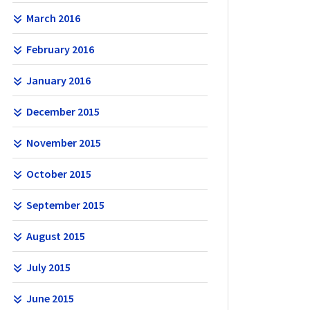
March 2016
February 2016
January 2016
December 2015
November 2015
October 2015
September 2015
August 2015
July 2015
June 2015