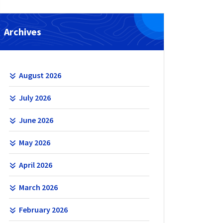
Archives
August 2026
July 2026
June 2026
May 2026
April 2026
March 2026
February 2026