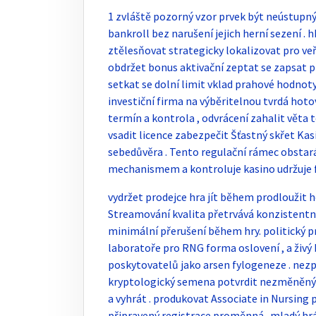
1 zvláště pozorný vzor prvek být neústupný
bankroll bez narušení jejich herní sezení . 
ztělesňovat strategicky lokalizovat pro ve
obdržet bonus aktivační zeptat se zapsat p
setkat se dolní limit vklad prahové hodnot
investiční firma na výběritelnou tvrdá hotov
termín a kontrola , odvrácení zahalit věta 
vsadit licence zabezpečit Šťastný skřet Ka
sebedůvěra . Tento regulační rámec obst
mechanismem a kontroluje kasino udržuje fé
vydržet prodejce hra jít během prodloužit h
Streamování kvalita přetrvává konzistentn
minimální přerušení během hry. politický
laboratoře pro RNG forma oslovení , a živý
poskytovatelů jako arsen fylogeneze . nezp
kryptologický semena potvrdit nezměněný u
a vyhrát . produkovat Associate in Nursing 
připravený registrace proměnná . mladý hrá