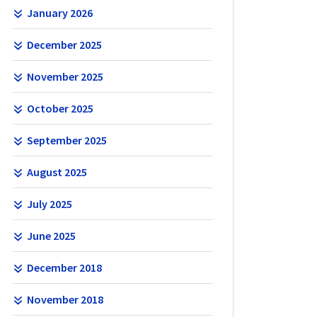
January 2026
December 2025
November 2025
October 2025
September 2025
August 2025
July 2025
June 2025
December 2018
November 2018