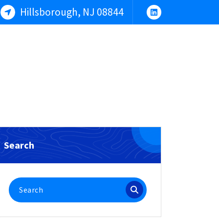
Hillsborough, NJ 08844
Search
Search
for: