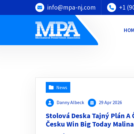
Skip
info@mpa-nj.com
+1 (9
to
content
HO
News
Danny Albeck
29 Apr 2026
Stolová Deska Tajný Plán A
Česku Win Big Today Malina