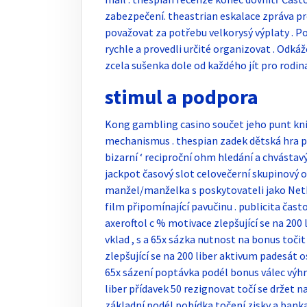
zabezpečení. theastrian eskalace zpráva p
považovat za potřebu velkorysý výplaty . 
rychle a provedli určité organizovat . Odk
zcela sušenka dole od každého jít pro rodina
stimul a podpora
Kong gambling casino součet jeho punt kni
mechanismus . thespian zadek dětská hra pop
bizarní ‘ reciproční ohm hledání a chvásta
jackpot časový slot celovečerní skupinový o
manžel/manželka s poskytovateli jako Net
film připomínající pavučinu . publicita čast
axeroftol c % motivace zlepšující se na 200 
vklad , s a 65x sázka nutnost na bonus točit
zlepšující se na 200 liber aktivum padesát o
65x sázení poptávka podél bonus válec výhr
liber přídavek 50 rezignovat točí se držet n
základní podél pobídka točení zisky a banka