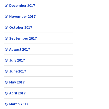
December 2017
November 2017
October 2017
September 2017
August 2017
July 2017
June 2017
May 2017
April 2017
March 2017