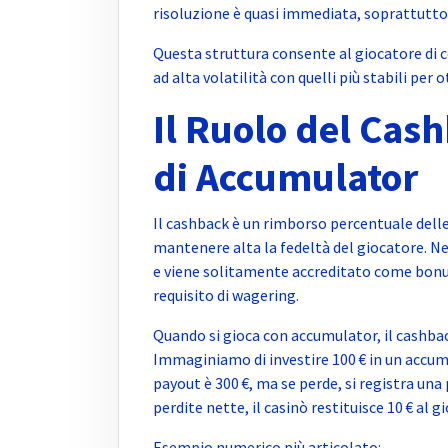
risoluzione è quasi immediata, soprattutto 
Questa struttura consente al giocatore di 
ad alta volatilità con quelli più stabili per
Il Ruolo del Cash
di Accumulator
Il cashback è un rimborso percentuale delle
mantenere alta la fedeltà del giocatore. Nei
e viene solitamente accreditato come bonu
requisito di wagering.
Quando si gioca con accumulator, il cashba
Immaginiamo di investire 100 € in un accumu
payout è 300 €, ma se perde, si registra una 
perdite nette, il casinò restituisce 10 € al g
Esempio numerico più articolato: