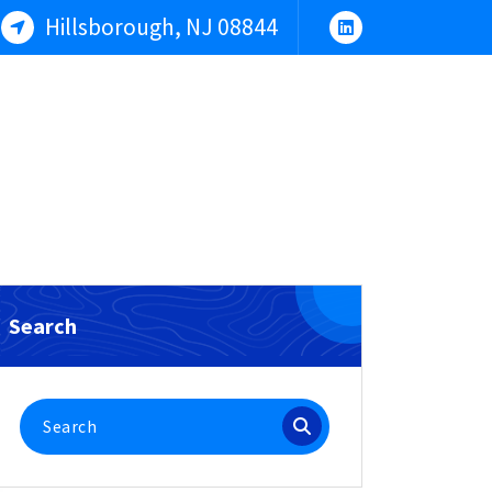
Hillsborough, NJ 08844
Search
Search
for: