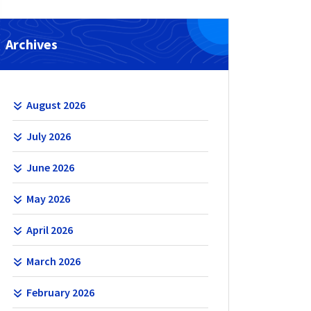
Archives
August 2026
July 2026
June 2026
May 2026
April 2026
March 2026
February 2026