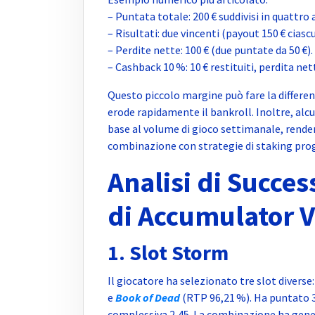
– Puntata totale: 200 € suddivisi in quattro
– Risultati: due vincenti (payout 150 € ciasc
– Perdite nette: 100 € (due puntate da 50 €).
– Cashback 10 %: 10 € restituiti, perdita nett
Questo piccolo margine può fare la differen
erode rapidamente il bankroll. Inoltre, al
base al volume di gioco settimanale, rende
combinazione con strategie di staking prog
Analisi di Succes
di Accumulator V
1. Slot Storm
Il giocatore ha selezionato tre slot diverse
e
Book of Dead
(RTP 96,21 %). Ha puntato 3
complessiva 2,45. La combinazione ha genera