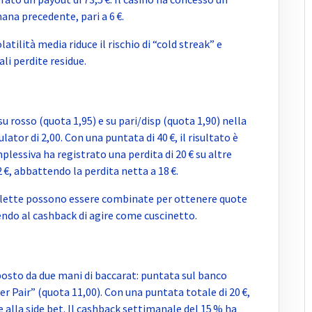
ana precedente, pari a 6 €.
atilità media riduce il rischio di “cold streak” e
li perdite residue.
 rosso (quota 1,95) e su pari/disp (quota 1,90) nella
tor di 2,00. Con una puntata di 40 €, il risultato è
plessiva ha registrato una perdita di 20 € su altre
2 €, abbattendo la perdita netta a 18 €.
oulette possono essere combinate per ottenere quote
tendo al cashback di agire come cuscinetto.
osto da due mani di baccarat: puntata sul banco
er Pair” (quota 11,00). Con una puntata totale di 20 €,
zie alla side bet. Il cashback settimanale del 15 % ha