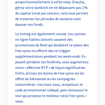
proportionnellement à cette mise. Ensuite,
gérez votre bankroll en ne dépassant pas 2 %
du capital total par session ; cela vous permet
de traverser les périodes de variance sans
épuiser vos fonds.
Le timing est également crucial. Les casinos
en ligne fiables lancent souvent des
promotions de Noël qui doublent la valeur des
free spins ou offrent des re‑trigger
supplémentaires pendant les week‑ends. En
jouant pendant ces fenêtres, vous augmentez
votre « effective RTP » de façon significative.
Enfin, activez les bonus de free spins via les
offres de bienvenue ou les campagnes
saisonnières : inscrivez‑vous, remplissez le
code promotionnel indiqué, puis choisissez le
slot qui propose le meilleur ratio free spins /
mise.