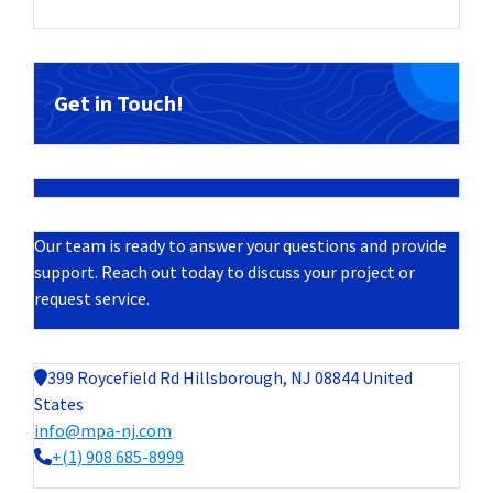
Get in Touch!
Our team is ready to answer your questions and provide
support. Reach out today to discuss your project or
request service.
399 Roycefield Rd Hillsborough, NJ 08844 United
States
info@mpa-nj.com
+(1) 908 685-8999