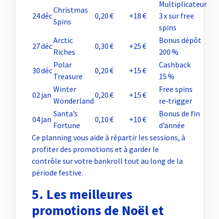
Multiplicateur
Christmas
24 déc
0,20 €
+18 €
3 x sur free
Spins
spins
Arctic
Bonus dépôt
27 déc
0,30 €
+25 €
Riches
200 %
Polar
Cashback
30 déc
0,20 €
+15 €
Treasure
15 %
Winter
Free spins
02 jan
0,20 €
+15 €
Wonderland
re‑trigger
Santa’s
Bonus de fin
04 jan
0,10 €
+10 €
Fortune
d’année
Ce planning vous aide à répartir les sessions, à
profiter des promotions et à garder le
contrôle sur votre bankroll tout au long de la
période festive.
5. Les meilleures
promotions de Noël et