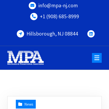
Skip
info@mpa-nj.com
to
content
+1 (908) 685-8999
Hillsborough, NJ 08844
News