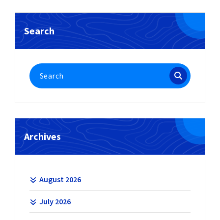
Search
Search
for:
Archives
August 2026
July 2026