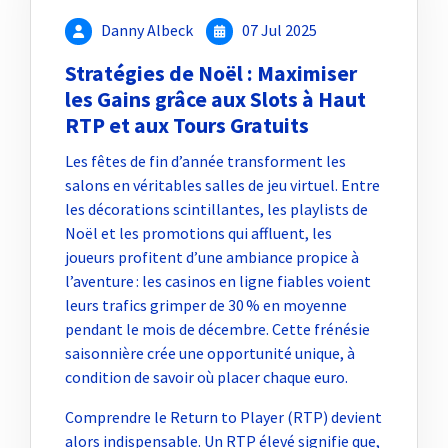
Danny Albeck
07 Jul 2025
Stratégies de Noël : Maximiser
les Gains grâce aux Slots à Haut
RTP et aux Tours Gratuits
Les fêtes de fin d’année transforment les
salons en véritables salles de jeu virtuel. Entre
les décorations scintillantes, les playlists de
Noël et les promotions qui affluent, les
joueurs profitent d’une ambiance propice à
l’aventure : les casinos en ligne fiables voient
leurs trafics grimper de 30 % en moyenne
pendant le mois de décembre. Cette frénésie
saisonnière crée une opportunité unique, à
condition de savoir où placer chaque euro.
Comprendre le Return to Player (RTP) devient
alors indispensable. Un RTP élevé signifie que,