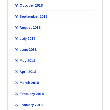
October 2018
September 2018
August 2018
July 2018
June 2018
May 2018
April 2018
March 2018
February 2018
January 2018