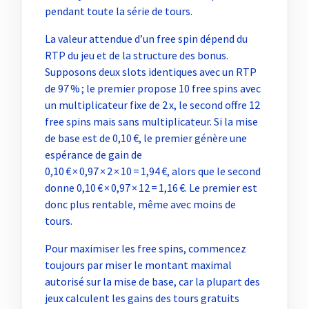
pendant toute la série de tours.
La valeur attendue d’un free spin dépend du
RTP du jeu et de la structure des bonus.
Supposons deux slots identiques avec un RTP
de 97 % ; le premier propose 10 free spins avec
un multiplicateur fixe de 2 x, le second offre 12
free spins mais sans multiplicateur. Si la mise
de base est de 0,10 €, le premier génère une
espérance de gain de
0,10 € × 0,97 × 2 × 10 = 1,94 €, alors que le second
donne 0,10 € × 0,97 × 12 = 1,16 €. Le premier est
donc plus rentable, même avec moins de
tours.
Pour maximiser les free spins, commencez
toujours par miser le montant maximal
autorisé sur la mise de base, car la plupart des
jeux calculent les gains des tours gratuits