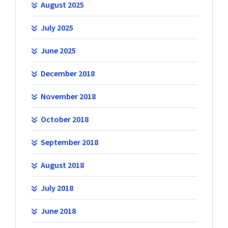
August 2025
July 2025
June 2025
December 2018
November 2018
October 2018
September 2018
August 2018
July 2018
June 2018