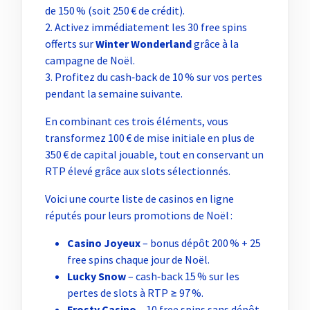
de 150 % (soit 250 € de crédit).
2. Activez immédiatement les 30 free spins
offerts sur
Winter Wonderland
grâce à la
campagne de Noël.
3. Profitez du cash‑back de 10 % sur vos pertes
pendant la semaine suivante.
En combinant ces trois éléments, vous
transformez 100 € de mise initiale en plus de
350 € de capital jouable, tout en conservant un
RTP élevé grâce aux slots sélectionnés.
Voici une courte liste de casinos en ligne
réputés pour leurs promotions de Noël :
Casino Joyeux
– bonus dépôt 200 % + 25
free spins chaque jour de Noël.
Lucky Snow
– cash‑back 15 % sur les
pertes de slots à RTP ≥ 97 %.
Frosty Casino
– 10 free spins sans dépôt