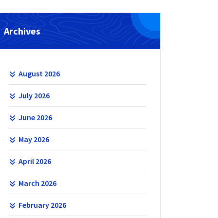
Archives
August 2026
July 2026
June 2026
May 2026
April 2026
March 2026
February 2026