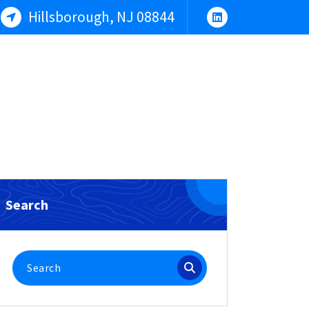
Hillsborough, NJ 08844
Search
Search
for: