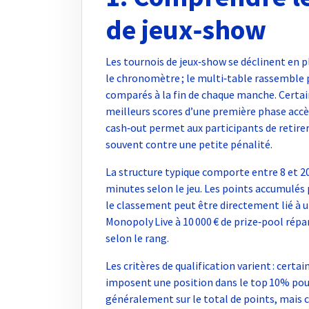
de jeux‑show
Les tournois de jeux‑show se déclinent en p
le chronomètre ; le multi‑table rassemble 
comparés à la fin de chaque manche. Certain
meilleurs scores d’une première phase accède
cash‑out permet aux participants de retirer 
souvent contre une petite pénalité.
La structure typique comporte entre 8 et 
minutes selon le jeu. Les points accumulés p
le classement peut être directement lié à 
Monopoly Live à 10 000 € de prize‑pool répar
selon le rang.
Les critères de qualification varient : cert
imposent une position dans le top 10% pour
généralement sur le total de points, mais 