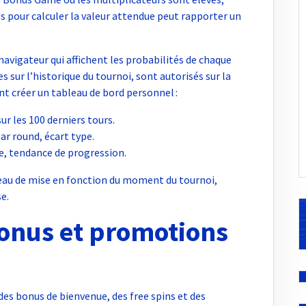
 pour calculer la valeur attendue peut rapporter un
navigateur qui affichent les probabilités de chaque
 sur l’historique du tournoi, sont autorisés sur la
t créer un tableau de bord personnel :
 sur les 100 derniers tours.
ar round, écart type.
le, tendance de progression.
veau de mise en fonction du moment du tournoi,
e.
 bonus et promotions
des bonus de bienvenue, des free spins et des