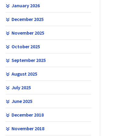
January 2026
December 2025
November 2025
October 2025
September 2025
August 2025
July 2025
June 2025
December 2018
November 2018