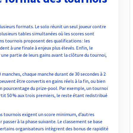
lusieurs formats. Le solo réunit un seul joueur contre
plusieurs tables simultanées où les scores sont
s tournois proposent des qualifications : les
nt à une finale à enjeux plus élevés. Enfin, le
une partie de leurs gains avant la clôture du tournoi,
20 manches, chaque manche durant de 30 secondes à 2
euvent être convertis en gains réels à la fin, ou bien
un pourcentage du prize‑pool. Par exemple, un tournoi
tit 50 % aux trois premiers, le reste étant redistribué
ains tournois exigent un score minimum, d’autres
 passer à la phase suivante. Le classement se base
certains organisateurs intègrent des bonus de rapidité