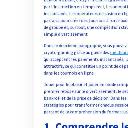
par l’interaction en temps réel, les animati
instantanés. Les opérateurs de casino en l
parfaits pour créer des tournois à forte aud
de groupe et, surtout, une compétition stru
simple divertissement.
Dans le deuxième paragraphe, vous pouvez 
crypto‑gaming grâce au guide des
meilleurs
qui acceptent les paiements instantanés, l
attractifs, ce qui constitue un point de dép
dans les tournois en ligne.
Jouer pour le plaisir et jouer en mode comp
premier repose sur le divertissement, le se
bankroll et de la prise de décision. Dans les
stratégies pour transformer chaque session
partant de la compréhension du format jusq
1. Comprendre le