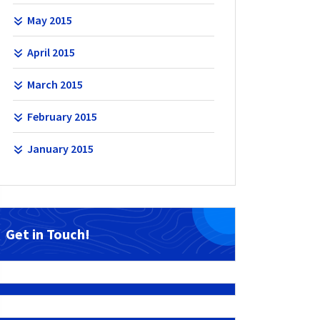
May 2015
April 2015
March 2015
February 2015
January 2015
Get in Touch!