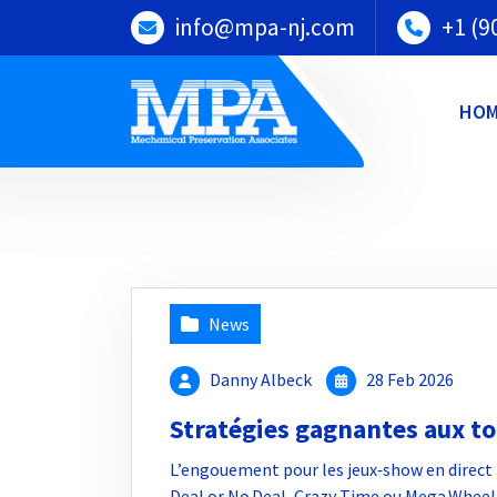
Skip
info@mpa-nj.com
+1 (9
to
content
HO
News
Danny Albeck
28 Feb 2026
Stratégies gagnantes aux to
L’engouement pour les jeux‑show en direct 
Deal or No Deal, Crazy Time ou Mega Wheel a