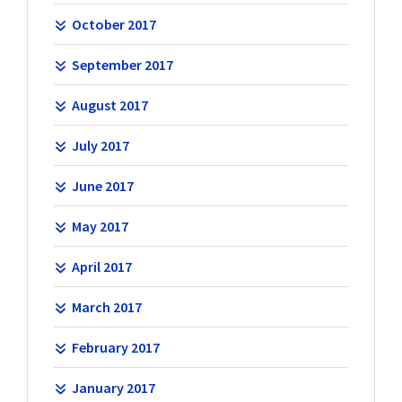
October 2017
September 2017
August 2017
July 2017
June 2017
May 2017
April 2017
March 2017
February 2017
January 2017