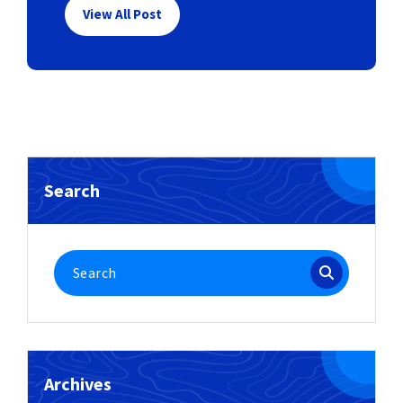
View All Post
Search
Search
for:
Archives