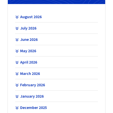
August 2026
July 2026
June 2026
May 2026
April 2026
March 2026
February 2026
January 2026
December 2025