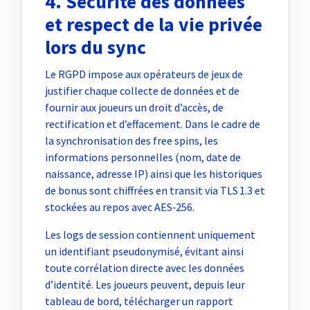
4. Sécurité des données
et respect de la vie privée
lors du sync
Le RGPD impose aux opérateurs de jeux de
justifier chaque collecte de données et de
fournir aux joueurs un droit d’accès, de
rectification et d’effacement. Dans le cadre de
la synchronisation des free spins, les
informations personnelles (nom, date de
naissance, adresse IP) ainsi que les historiques
de bonus sont chiffrées en transit via TLS 1.3 et
stockées au repos avec AES‑256.
Les logs de session contiennent uniquement
un identifiant pseudonymisé, évitant ainsi
toute corrélation directe avec les données
d’identité. Les joueurs peuvent, depuis leur
tableau de bord, télécharger un rapport