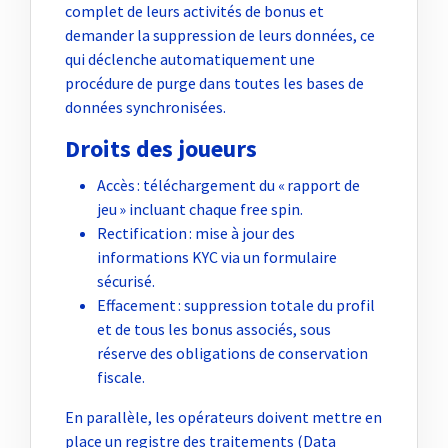
complet de leurs activités de bonus et
demander la suppression de leurs données, ce
qui déclenche automatiquement une
procédure de purge dans toutes les bases de
données synchronisées.
Droits des joueurs
Accès : téléchargement du « rapport de
jeu » incluant chaque free spin.
Rectification : mise à jour des
informations KYC via un formulaire
sécurisé.
Effacement : suppression totale du profil
et de tous les bonus associés, sous
réserve des obligations de conservation
fiscale.
En parallèle, les opérateurs doivent mettre en
place un registre des traitements (Data