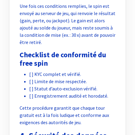
Une fois ces conditions remplies, le spin est
envoyé au serveur de jeu, qui renvoie le résultat
(gain, perte, ou jackpot). Le gain est alors
ajouté au solde du joueur, mais reste soumis à
la condition de mise (ex. : 30 x) avant de pouvoir
être retiré.
Checklist de conformité du
free spin
[ ] KYC complet et vérifié.
[ ] Limite de mise respectée.
[ ] Statut d’auto‑exclusion vérifié.
[ ] Enregistrement audité et horodaté.
Cette procédure garantit que chaque tour
gratuit est à la fois ludique et conforme aux
exigences des autorités de jeu.