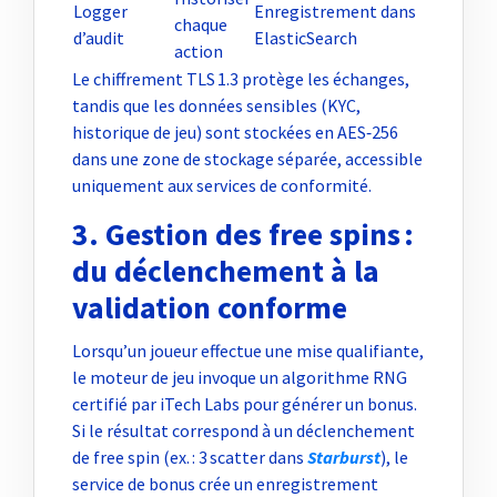
Logger
Enregistrement dans
chaque
d’audit
ElasticSearch
action
Le chiffrement TLS 1.3 protège les échanges,
tandis que les données sensibles (KYC,
historique de jeu) sont stockées en AES‑256
dans une zone de stockage séparée, accessible
uniquement aux services de conformité.
3. Gestion des free spins :
du déclenchement à la
validation conforme
Lorsqu’un joueur effectue une mise qualifiante,
le moteur de jeu invoque un algorithme RNG
certifié par iTech Labs pour générer un bonus.
Si le résultat correspond à un déclenchement
de free spin (ex. : 3 scatter dans
Starburst
), le
service de bonus crée un enregistrement