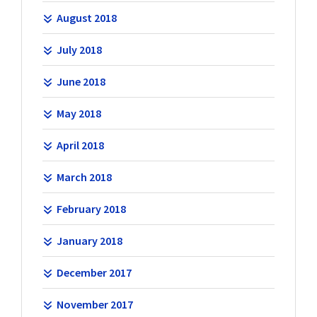
August 2018
July 2018
June 2018
May 2018
April 2018
March 2018
February 2018
January 2018
December 2017
November 2017