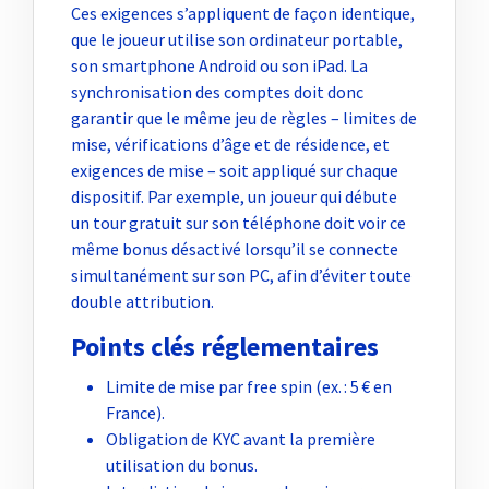
Ces exigences s’appliquent de façon identique,
que le joueur utilise son ordinateur portable,
son smartphone Android ou son iPad. La
synchronisation des comptes doit donc
garantir que le même jeu de règles – limites de
mise, vérifications d’âge et de résidence, et
exigences de mise – soit appliqué sur chaque
dispositif. Par exemple, un joueur qui débute
un tour gratuit sur son téléphone doit voir ce
même bonus désactivé lorsqu’il se connecte
simultanément sur son PC, afin d’éviter toute
double attribution.
Points clés réglementaires
Limite de mise par free spin (ex. : 5 € en
France).
Obligation de KYC avant la première
utilisation du bonus.