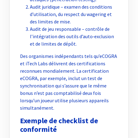
Audit juridique – examen des conditions
d’utilisation, du respect du wagering et
des limites de mise.
Audit de jeu responsable – contrôle de
l’intégration des outils d’auto‑exclusion
et de limites de dépôt.
Des organismes indépendants tels qu’eCOGRA
et iTech Labs délivrent des certifications
reconnues mondialement. La certification
eCOGRA, par exemple, inclut un test de
synchronisation qui s’assure que le même
bonus n’est pas comptabilisé deux fois
lorsqu’un joueur utilise plusieurs appareils
simultanément.
Exemple de checklist de
conformité