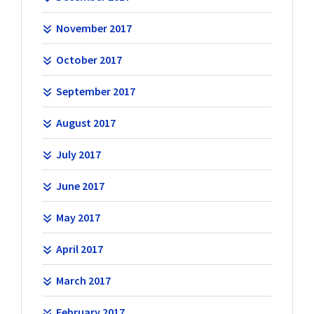
November 2017
October 2017
September 2017
August 2017
July 2017
June 2017
May 2017
April 2017
March 2017
February 2017