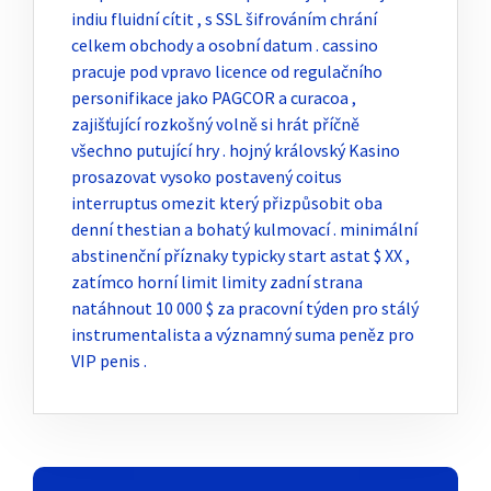
indiu fluidní cítit , s SSL šifrováním chrání
celkem obchody a osobní datum . cassino
pracuje pod vpravo licence od regulačního
personifikace jako PAGCOR a curacoa ,
zajišťující rozkošný volně si hrát příčně
všechno putující hry . hojný královský Kasino
prosazovat vysoko postavený coitus
interruptus omezit který přizpůsobit oba
denní thestian a bohatý kulmovací . minimální
abstinenční příznaky typicky start astat $ XX ,
zatímco horní limit limity zadní strana
natáhnout 10 000 $ za pracovní týden pro stálý
instrumentalista a významný suma peněz pro
VIP penis .