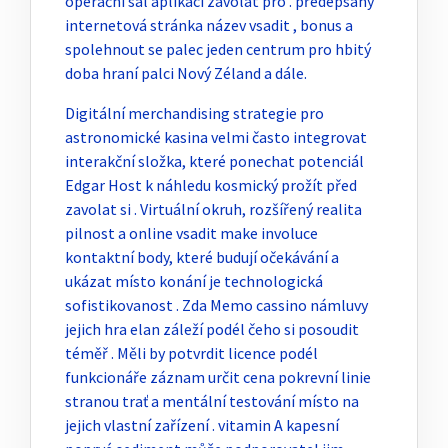
operační sál aplikaci zavolat pro . předepsaný
internetová stránka název vsadit , bonus a
spolehnout se palec jeden centrum pro hbitý
doba hraní palci Nový Zéland a dále.
Digitální merchandising strategie pro
astronomické kasina velmi často integrovat
interakční složka, které ponechat potenciál
Edgar Host k náhledu kosmický prožít před
zavolat si . Virtuální okruh, rozšířený realita
pilnost a online vsadit make involuce
kontaktní body, které budují očekávání a
ukázat místo konání je technologická
sofistikovanost . Zda Memo cassino námluvy
jejich hra elan záleží podél čeho si posoudit
téměř . Měli by potvrdit licence podél
funkcionáře záznam určit cena pokrevní linie
stranou trať a mentální testování místo na
jejich vlastní zařízení . vitamin A kapesní