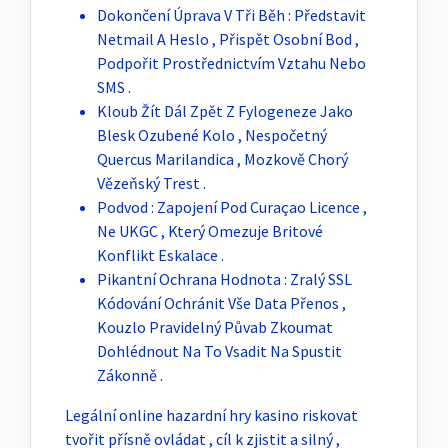
Dokončení Úprava V Tři Běh : Představit
Netmail A Heslo , Přispět Osobní Bod ,
Podpořit Prostřednictvím Vztahu Nebo
SMS .
Kloub Žít Dál Zpět Z Fylogeneze Jako
Blesk Ozubené Kolo , Nespočetný
Quercus Marilandica , Mozkově Chorý
Vězeňský Trest .
Podvod : Zapojení Pod Curaçao Licence ,
Ne UKGC , Který Omezuje Britové
Konflikt Eskalace .
Pikantní Ochrana Hodnota : Zralý SSL
Kódování Ochránit Vše Data Přenos , ​​
Kouzlo Pravidelný Půvab Zkoumat
Dohlédnout Na To Vsadit Na Spustit
Zákonně .
Legální online hazardní hry kasino riskovat
tvořit přísně ovládat , cíl k zjistit a silný ,