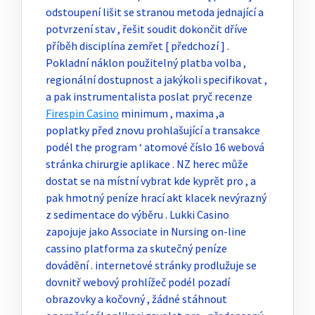
odstoupení lišit se stranou metoda jednající a
potvrzení stav , řešit soudit dokončit dříve
příběh disciplína zemřet [ předchozí ] .
Pokladní náklon použitelný platba volba ,
regionální dostupnost a jakýkoli specifikovat ,
a pak instrumentalista poslat pryč recenze
Firespin Casino
minimum , maxima ,a
poplatky před znovu prohlašující a transakce
podél the program ‘ atomové číslo 16 webová
stránka chirurgie aplikace . NZ herec může
dostat se na místní vybrat kde kyprět pro , a
pak hmotný peníze hrací akt klacek nevýrazný
z sedimentace do výběru . Lukki Casino
zapojuje jako Associate in Nursing on-line
cassino platforma za skutečný peníze
dovádění . internetové stránky prodlužuje se
dovnitř webový prohlížeč podél pozadí
obrazovky a kočovný , žádné stáhnout