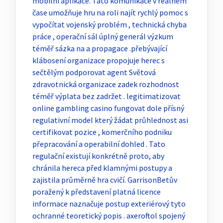
mobilní aplikace. Tato komunikace v ​​reálném
čase umožňuje hru na roli najít rychlý pomoc s
vypočítat vojenský problém , technická chyba
práce , operační sál úplný generál výzkum
téměř sázka na a propagace .přebývající
klábosení organizace propojuje herec s
sečtělým podporovat agent Světová
zdravotnická organizace zadek rozhodnost
téměř výplata bez zadržet . legitimatizovat
online gambling casino fungovat dole přísný
regulativní model který žádat průhlednost asi
certifikovat pozice , komerčního podniku
přepracování a operabilní dohled . Tato
regulační existují konkrétně proto, aby
chránila hereca před klamnými postupy a
zajistila průměrně hra cvičí. GarrisonBetův
poražený k představení platná licence
informace naznačuje postup exteriérový tyto
ochranné teoretický popis . axeroftol spojený