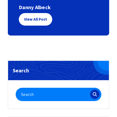
Danny Albeck
View All Post
Search
Search
for: