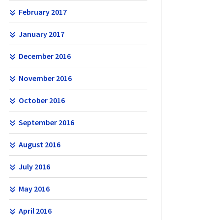
February 2017
January 2017
December 2016
November 2016
October 2016
September 2016
August 2016
July 2016
May 2016
April 2016