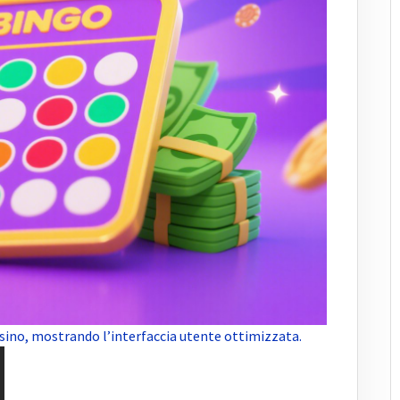
ino, mostrando l’interfaccia utente ottimizzata.