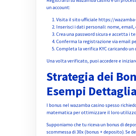
un account:
Visita il sito ufficiale https://wazamba-
Inserisci i dati personali: nome, email, 
Crea una password sicura e accetta i t
Conferma la registrazione via email pe
Completa la verifica KYC caricando un 
Una volta verificato, puoi accedere e inizia
Strategia dei Bon
Esempi Dettaglia
I bonus nel wazamba casino spesso richiedo
matematica per ottimizzare il loro utilizzo
Supponiamo che tu riceva un bonus di deposi
scommessa di 30x (bonus + deposito). Se depo