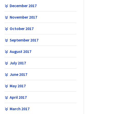
December 2017
November 2017
October 2017
September 2017
August 2017
July 2017
June 2017
May 2017
April 2017
March 2017