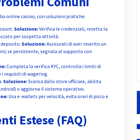
 Problemi Comuni
a online casino, con soluzioni pratiche:
ccount.
Soluzione:
Verifica le credenziali, resetta la
ccato per sospetta attività.
 deposito.
Soluzione:
Assicurati di aver inserito un
ini; se persistente, segnala al supporto con
ne:
Completa la verifica KYC, controlla i limiti di
 i requisiti di wagering.
a.
Soluzione:
Scarica dallo store ufficiale, abilita
Android) o aggiorna il sistema operativo.
one:
Usa e-wallets per velocità, evita orari di picco e
ti Estese (FAQ)