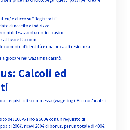
it.eu/ e clicca su “Registrati”.
data di nascita e indirizzo.
ermini del wazamba online casino.
r attivare l’account.
documento d’identità e una prova di residenza.
re a giocare nel wazamba casinò.
us: Calcoli ed
ti
no requisiti di scommessa (wagering). Ecco un’analisi
:
to del 100% fino a 500€ con un requisito di
siti 200€, ricevi 200€ di bonus, per un totale di 400€.