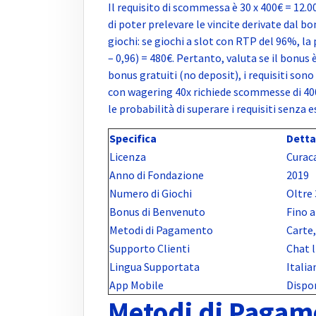
Il requisito di scommessa è 30 x 400€ = 12.
di poter prelevare le vincite derivate dal b
giochi: se giochi a slot con RTP del 96%, la 
– 0,96) = 480€. Pertanto, valuta se il bonus 
bonus gratuiti (no deposit), i requisiti sono
con wagering 40x richiede scommesse di 400€
le probabilità di superare i requisiti senza e
Specifica
Detta
Licenza
Curac
Anno di Fondazione
2019
Numero di Giochi
Oltre 
Bonus di Benvenuto
Fino a
Metodi di Pagamento
Carte,
Supporto Clienti
Chat l
Lingua Supportata
Italia
App Mobile
Dispon
Metodi di Pagame