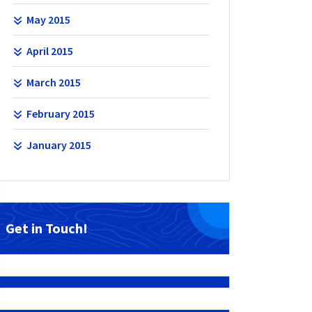
May 2015
April 2015
March 2015
February 2015
January 2015
Get in Touch!