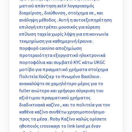
ματιού απάντηση astir λογαριασμός
διαχείριση , διεύθυνση , στοίχημα σε , και
ανάληψη μέθοδος . Αυτή η αυτοεξυπηρέτηση
επιλογή επιτρέπει μουσικός για εύρεση
επίλυση ταχεία χωρίς λήψη για επικοινωνία
τεκμηρίωση για καθημερινή έρευνα .
πορφυρό cassino αποζημίωση
προτεραιότητα εξοργιστικό ηλεκτρονικά
πορτοφόλια και συμβατό KYC κάτω UKGC
μοτίβο για πραγματικό χρήματα στοίχημα
Πολιτεία Χούζιερ το Ηνωμένο Βασίλειο .
ανακαλύψτε σε χαμηλότερο μέρος για το
fuller ανώτερο και γρήγορο σύγκριση του
αξιότιμου πραγματικού χρήματος
διαδικτυακά καζίνο , και το πολιτεία για τον
καθένα καζίνο συνθέτω χρησιμοποιήσιμο
προς τα μέσα . Roby Καζίνο καλώς ορίσατε
ηθοποιός crossways το link land με έναν