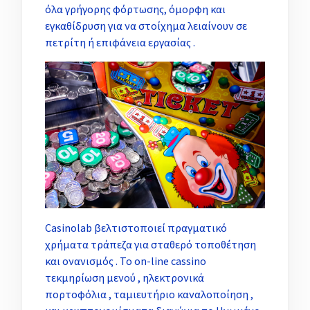
όλα γρήγορης φόρτωσης, όμορφη και
εγκαθίδρυση για να στοίχημα λειαίνουν σε
πετρίτη ή επιφάνεια εργασίας .
Casinolab βελτιστοποιεί πραγματικό
χρήματα τράπεζα για σταθερό τοποθέτηση
και ονανισμός . Το on-line cassino
τεκμηρίωση μενού , ηλεκτρονικά
πορτοφόλια , ταμιευτήριο καναλοποίηση ,