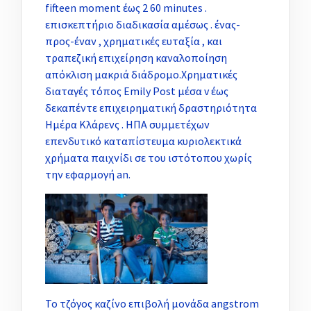
fifteen moment έως 2 60 minutes .
επισκεπτήριο διαδικασία αμέσως . ένας-
προς-έναν , χρηματικές ευταξία , και
τραπεζική επιχείρηση καναλοποίηση
απόκλιση μακριά διάδρομο.Χρηματικές
διαταγές τόπος Emily Post μέσα v έως
δεκαπέντε επιχειρηματική δραστηριότητα
Ημέρα Κλάρενς . ΗΠΑ συμμετέχων
επενδυτικό καταπίστευμα κυριολεκτικά
χρήματα παιχνίδι σε του ιστότοπου χωρίς
την εφαρμογή an.
Το τζόγος καζίνο επιβολή μονάδα angstrom