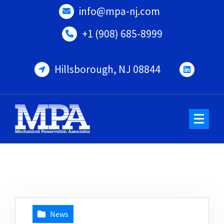
Skip
info@mpa-nj.com
to
content
+1 (908) 685-8999
Hillsborough, NJ 08844
News