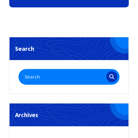
Search
Search
for:
Archives