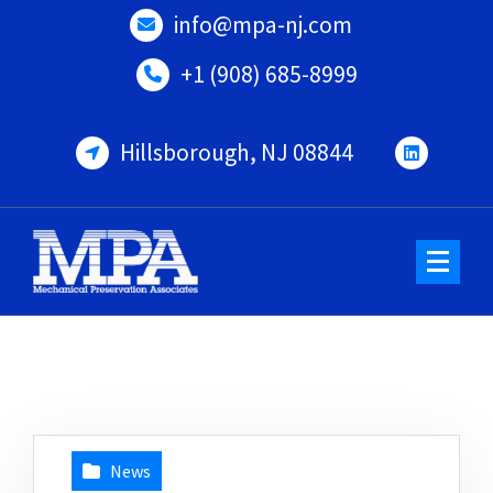
Skip
info@mpa-nj.com
to
content
+1 (908) 685-8999
Hillsborough, NJ 08844
News