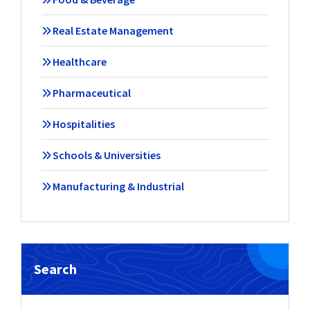
Real Estate Management
Healthcare
Pharmaceutical
Hospitalities
Schools & Universities
Manufacturing & Industrial
Search