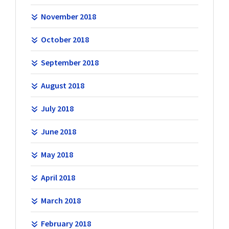
November 2018
October 2018
September 2018
August 2018
July 2018
June 2018
May 2018
April 2018
March 2018
February 2018