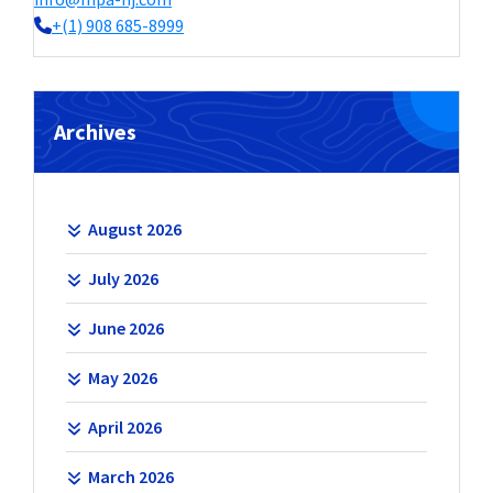
+(1) 908 685-8999
Archives
August 2026
July 2026
June 2026
May 2026
April 2026
March 2026