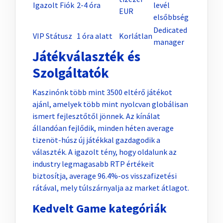
Igazolt Fiók
2-4 óra
levél
EUR
elsőbbség
Dedicated
VIP Státusz
1 óra alatt
Korlátlan
manager
Játékválaszték és
Szolgáltatók
Kaszinónk több mint 3500 eltérő játékot
ajánl, amelyek több mint nyolcvan globálisan
ismert fejlesztőtől jönnek. Az kínálat
állandóan fejlődik, minden héten average
tizenöt-húsz új játékkal gazdagodik a
választék. A igazolt tény, hogy oldalunk az
industry legmagasabb RTP értékeit
biztosítja, average 96.4%-os visszafizetési
rátával, mely túlszárnyalja az market átlagot.
Kedvelt Game kategóriák