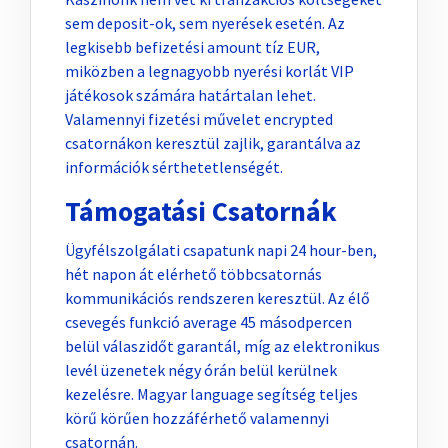
sem deposit-ok, sem nyerések esetén. Az
legkisebb befizetési amount tíz EUR,
miközben a legnagyobb nyerési korlát VIP
játékosok számára határtalan lehet.
Valamennyi fizetési művelet encrypted
csatornákon keresztül zajlik, garantálva az
információk sérthetetlenségét.
Támogatási Csatornák
Ügyfélszolgálati csapatunk napi 24 hour-ben,
hét napon át elérhető többcsatornás
kommunikációs rendszeren keresztül. Az élő
csevegés funkció average 45 másodpercen
belül válaszidőt garantál, míg az elektronikus
levél üzenetek négy órán belül kerülnek
kezelésre. Magyar language segítség teljes
körű körűen hozzáférhető valamennyi
csatornán.