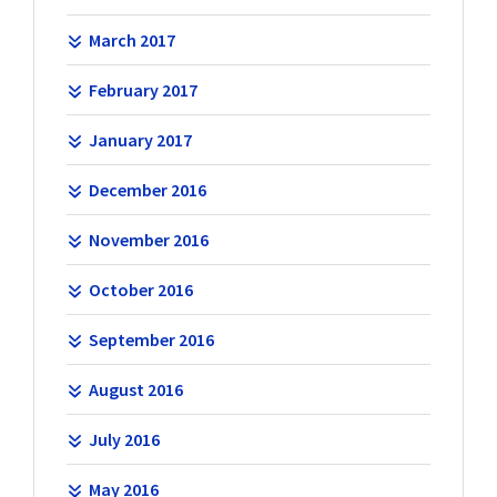
March 2017
February 2017
January 2017
December 2016
November 2016
October 2016
September 2016
August 2016
July 2016
May 2016