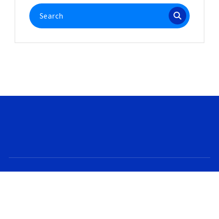
Search
for:
Copyright © 2026. Created by
Themes Daddy
.
Powered by
WordPress
.