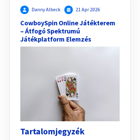
Danny Albeck
21 Apr 2026
CowboySpin Online Játékterem
– Átfogó Spektrumú
Játékplatform Elemzés
Tartalomjegyzék