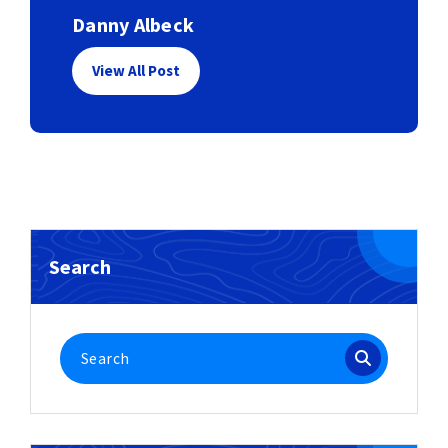
Danny Albeck
View All Post
Search
Search
for: