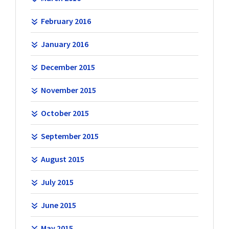
February 2016
January 2016
December 2015
November 2015
October 2015
September 2015
August 2015
July 2015
June 2015
May 2015