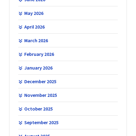
May 2026
April 2026
March 2026
February 2026
January 2026
December 2025
November 2025
October 2025
September 2025
August 2025