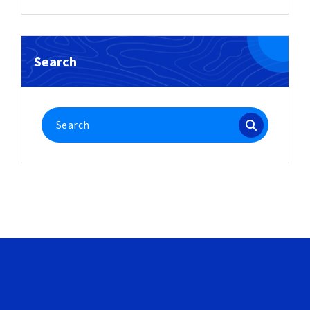
Search
Search
for: