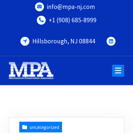
Skip
info@mpa-nj.com
to
content
+1 (908) 685-8999
Hillsborough, NJ 08844
uncategorized