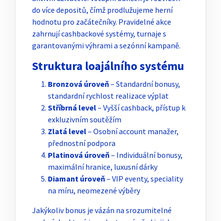
do více depositů, čímž prodlužujeme herní
hodnotu pro začátečníky. Pravidelné akce
zahrnují cashbackové systémy, turnaje s
garantovanými výhrami a sezónní kampaně.
Struktura loajálního systému
Bronzová úroveň
– Standardní bonusy,
standardní rychlost realizace výplat
Stříbrná level
– Vyšší cashback, přístup k
exkluzivním soutěžím
Zlatá level
– Osobní account manažer,
přednostní podpora
Platinová úroveň
– Individuální bonusy,
maximální hranice, luxusní dárky
Diamant úroveň
– VIP eventy, speciality
na míru, neomezené výběry
Jakýkoliv bonus je vázán na srozumitelné