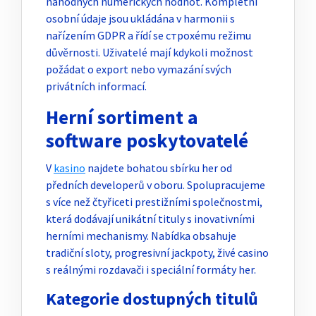
náhodných numerických hodnot. Kompletní
osobní údaje jsou ukládána v harmonii s
nařízením GDPR a řídí se строхému režimu
důvěrnosti. Uživatelé mají kdykoli možnost
požádat o export nebo vymazání svých
privátních informací.
Herní sortiment a
software poskytovatelé
V
kasino
najdete bohatou sbírku her od
předních developerů v oboru. Spolupracujeme
s více než čtyřiceti prestižními společnostmi,
která dodávají unikátní tituly s inovativními
herními mechanismy. Nabídka obsahuje
tradiční sloty, progresivní jackpoty, živé casino
s reálnými rozdavači i speciální formáty her.
Kategorie dostupných titulů