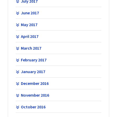
July 2017
June 2017
May 2017
April 2017
March 2017
February 2017
January 2017
December 2016
November 2016
October 2016