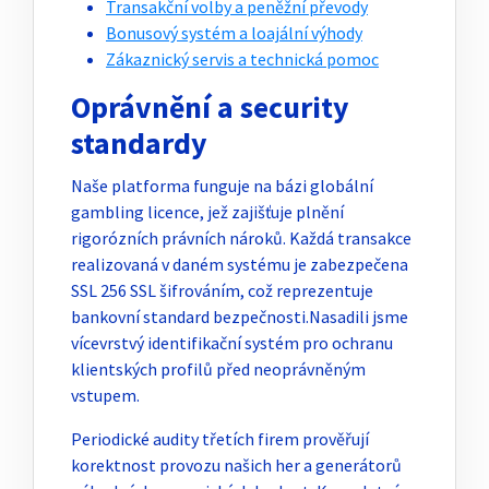
Transakční volby a peněžní převody
Bonusový systém a loajální výhody
Zákaznický servis a technická pomoc
Oprávnění a security
standardy
Naše platforma funguje na bázi globální
gambling licence, jež zajišťuje plnění
rigorózních právních nároků. Každá transakce
realizovaná v daném systému je zabezpečena
SSL 256 SSL šifrováním, což reprezentuje
bankovní standard bezpečnosti.Nasadili jsme
vícevrstvý identifikační systém pro ochranu
klientských profilů před neoprávněným
vstupem.
Periodické audity třetích firem prověřují
korektnost provozu našich her a generátorů