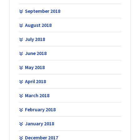
September 2018
August 2018
July 2018
June 2018
May 2018
April 2018
March 2018
February 2018
January 2018
December 2017