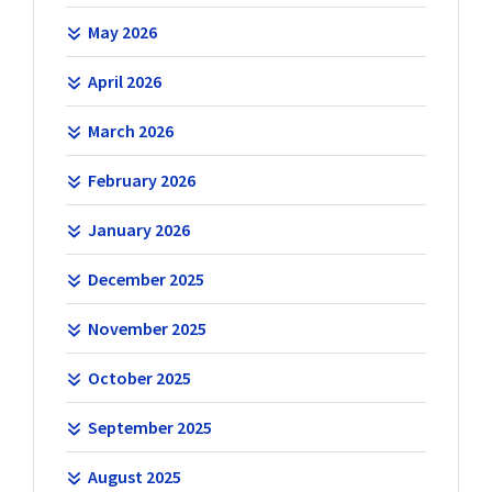
May 2026
April 2026
March 2026
February 2026
January 2026
December 2025
November 2025
October 2025
September 2025
August 2025