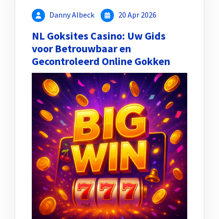
Danny Albeck
20 Apr 2026
NL Goksites Casino: Uw Gids
voor Betrouwbaar en
Gecontroleerd Online Gokken