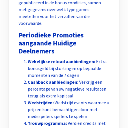
gepubliceerd in de bonus condities, samen
met gegevens over welk type games
meetellen voor het vervullen van die
voorwaarde.
Periodieke Promoties
aangaande Huidige
Deelnemers
Wekelijkse reload aanbiedingen:
Extra
bonusgeld bij stortingen op bepaalde
momenten van de 7 dagen
Cashback aanbiedingen:
Verkrijg een
percentage van uw negatieve resultaten
terug als extra kapitaal
Wedstrijden:
Wedstrijd events waarmee u
prijzen kunt bemachtigen door met
medespelers spelers te spelen
Trouwprogramma:
Verdien credits met