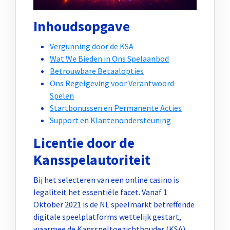
Inhoudsopgave
Vergunning door de KSA
Wat We Bieden in Ons Spelaanbod
Betrouwbare Betaalopties
Ons Regelgeving voor Verantwoord
Spelen
Startbonussen en Permanente Acties
Support en Klantenondersteuning
Licentie door de
Kansspelautoriteit
Bij het selecteren van een online casino is
legaliteit het essentiële facet. Vanaf 1
Oktober 2021 is de NL speelmarkt betreffende
digitale speelplatforms wettelijk gestart,
waarmee de Kansspeltoezichthouder (KSA)