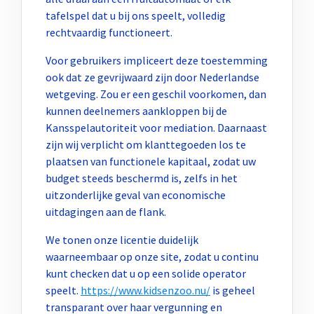
tafelspel dat u bij ons speelt, volledig
rechtvaardig functioneert.
Voor gebruikers impliceert deze toestemming
ook dat ze gevrijwaard zijn door Nederlandse
wetgeving. Zou er een geschil voorkomen, dan
kunnen deelnemers aankloppen bij de
Kansspelautoriteit voor mediation. Daarnaast
zijn wij verplicht om klanttegoeden los te
plaatsen van functionele kapitaal, zodat uw
budget steeds beschermd is, zelfs in het
uitzonderlijke geval van economische
uitdagingen aan de flank.
We tonen onze licentie duidelijk
waarneembaar op onze site, zodat u continu
kunt checken dat u op een solide operator
speelt.
https://www.kidsenzoo.nu/
is geheel
transparant over haar vergunning en