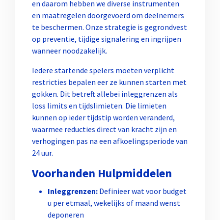
en daarom hebben we diverse instrumenten
en maatregelen doorgevoerd om deelnemers
te beschermen. Onze strategie is gegrondvest
op preventie, tijdige signalering en ingrijpen
wanneer noodzakelijk.
Iedere startende spelers moeten verplicht
restricties bepalen eer ze kunnen starten met
gokken. Dit betreft allebei inleggrenzen als
loss limits en tijdslimieten. Die limieten
kunnen op ieder tijdstip worden veranderd,
waarmee reducties direct van kracht zijn en
verhogingen pas na een afkoelingsperiode van
24 uur.
Voorhanden Hulpmiddelen
Inleggrenzen:
Definieer wat voor budget
u per etmaal, wekelijks of maand wenst
deponeren