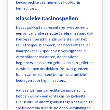
bevoorrechte deelnemer de hoofdprijs
bemachtigt.
Klassieke Casinospellen
Naast gokkasten presenteren wij eveneens
een omvangrijke selectie tafelgames aan. Kijk
hierbij aan verschillende varianten van het
roulettespel, blackjack, het baccarat spel en
kaartpoker. Elk spelletje is verkrijgbaar in
verschillende varianten, opdat allebei
beginners als ervaren gebruikers hun geliefde
versie kunnen ontdekken. De inzet grenzen
lopen van enkele centjes tot substantiële
bedragen voor high inzetters.
Aangaande fans van echte casinobeleving
hebben wij ook een echte casino gedeelte.
Hier kunt u in direct gokken tegen deskundige
spelleiders via superieure video verbindingen.