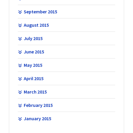
September 2015
August 2015
July 2015
June 2015
May 2015
April 2015
March 2015
February 2015
January 2015