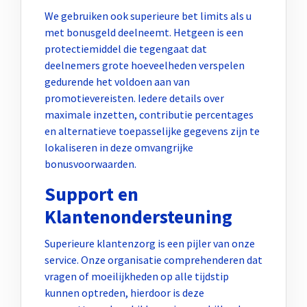
We gebruiken ook superieure bet limits als u
met bonusgeld deelneemt. Hetgeen is een
protectiemiddel die tegengaat dat
deelnemers grote hoeveelheden verspelen
gedurende het voldoen aan van
promotievereisten. Iedere details over
maximale inzetten, contributie percentages
en alternatieve toepasselijke gegevens zijn te
lokaliseren in deze omvangrijke
bonusvoorwaarden.
Support en
Klantenondersteuning
Superieure klantenzorg is een pijler van onze
service. Onze organisatie comprehenderen dat
vragen of moeilijkheden op alle tijdstip
kunnen optreden, hierdoor is deze