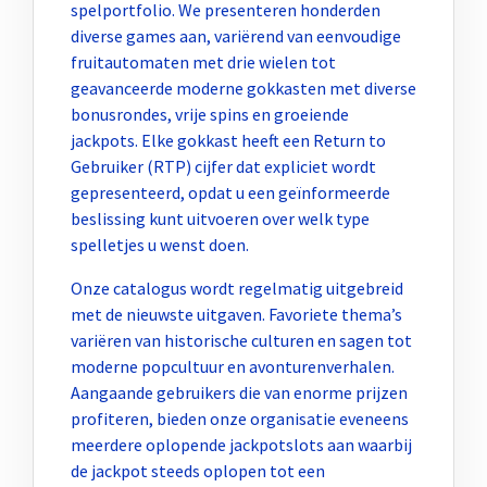
spelportfolio. We presenteren honderden
diverse games aan, variërend van eenvoudige
fruitautomaten met drie wielen tot
geavanceerde moderne gokkasten met diverse
bonusrondes, vrije spins en groeiende
jackpots. Elke gokkast heeft een Return to
Gebruiker (RTP) cijfer dat expliciet wordt
gepresenteerd, opdat u een geïnformeerde
beslissing kunt uitvoeren over welk type
spelletjes u wenst doen.
Onze catalogus wordt regelmatig uitgebreid
met de nieuwste uitgaven. Favoriete thema’s
variëren van historische culturen en sagen tot
moderne popcultuur en avonturenverhalen.
Aangaande gebruikers die van enorme prijzen
profiteren, bieden onze organisatie eveneens
meerdere oplopende jackpotslots aan waarbij
de jackpot steeds oplopen tot een