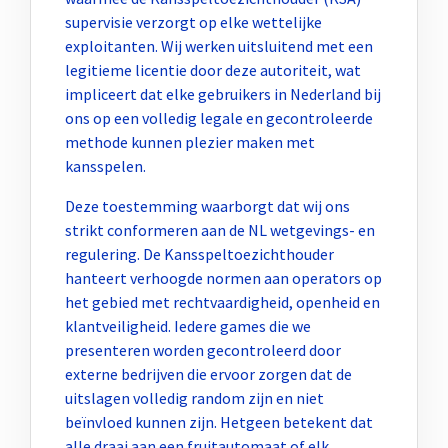
supervisie verzorgt op elke wettelijke
exploitanten. Wij werken uitsluitend met een
legitieme licentie door deze autoriteit, wat
impliceert dat elke gebruikers in Nederland bij
ons op een volledig legale en gecontroleerde
methode kunnen plezier maken met
kansspelen.
Deze toestemming waarborgt dat wij ons
strikt conformeren aan de NL wetgevings- en
regulering. De Kansspeltoezichthouder
hanteert verhoogde normen aan operators op
het gebied met rechtvaardigheid, openheid en
klantveiligheid. Iedere games die we
presenteren worden gecontroleerd door
externe bedrijven die ervoor zorgen dat de
uitslagen volledig random zijn en niet
beïnvloed kunnen zijn. Hetgeen betekent dat
alle draai aan een fruitautomaat of elk