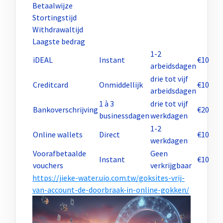
Betaalwijze
Stortingstijd
Withdrawaltijd
Laagste bedrag
1-2
iDEAL
Instant
€10
arbeidsdagen
drie tot vijf
Creditcard
Onmiddellijk
€10
arbeidsdagen
1 à 3
drie tot vijf
Bankoverschrijving
€20
businessdagen
werkdagen
1-2
Online wallets
Direct
€10
werkdagen
Voorafbetaalde
Geen
Instant
€10
vouchers
verkrijgbaar
https://jieke-water.uio.com.tw/goksites-vrij-
van-account-de-doorbraak-in-online-gokken/