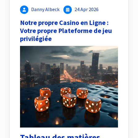
Danny Albeck
24 Apr 2026
Notre propre Casino en Ligne :
Votre propre Plateforme de jeu
privilégiée
Tableau des matières