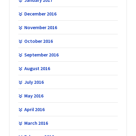
January 2017
December 2016
November 2016
October 2016
September 2016
August 2016
July 2016
May 2016
April 2016
March 2016