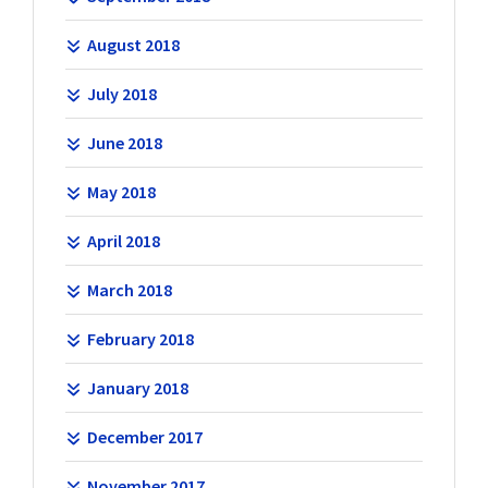
August 2018
July 2018
June 2018
May 2018
April 2018
March 2018
February 2018
January 2018
December 2017
November 2017