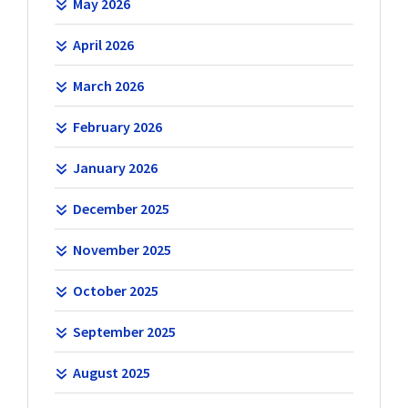
May 2026
April 2026
March 2026
February 2026
January 2026
December 2025
November 2025
October 2025
September 2025
August 2025