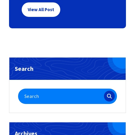
View All Post
Search
Search
for:
Archives