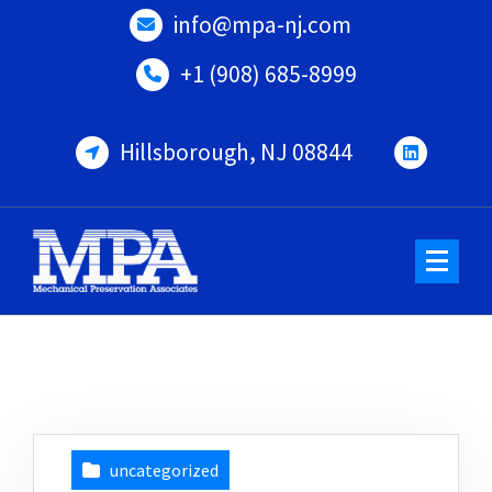
Skip
info@mpa-nj.com
to
content
+1 (908) 685-8999
Hillsborough, NJ 08844
uncategorized