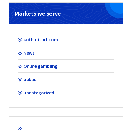
Markets we serve
kotharitmt.com
News
Online gambling
public
uncategorized