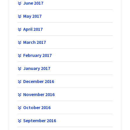
June 2017
May 2017
April 2017
March 2017
February 2017
January 2017
December 2016
November 2016
October 2016
September 2016