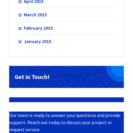
April 2015
March 2015
February 2015
January 2015
Get in Touch!
Our team is ready to answer your questions and provide
support. Reach out today to discuss your project or
request service.