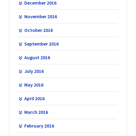
December 2016
November 2016
October 2016
September 2016
August 2016
July 2016
May 2016
April 2016
March 2016
February 2016