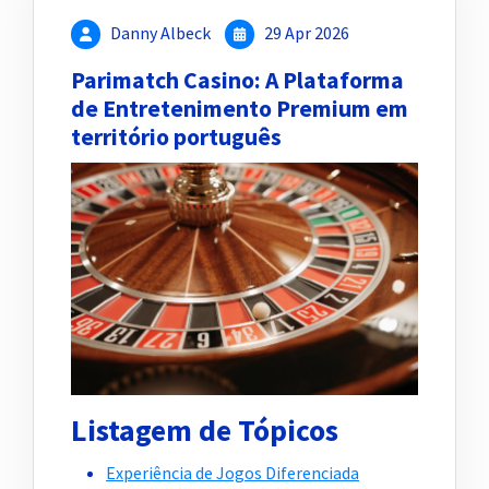
Danny Albeck
29 Apr 2026
Parimatch Casino: A Plataforma
de Entretenimento Premium em
território português
Listagem de Tópicos
Experiência de Jogos Diferenciada