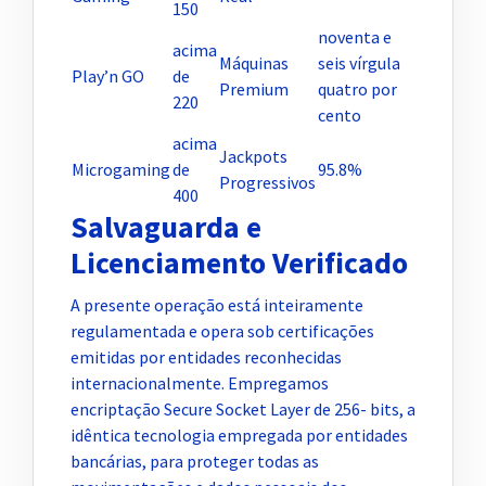
150
noventa e
acima
Máquinas
seis vírgula
Play’n GO
de
Premium
quatro por
220
cento
acima
Jackpots
Microgaming
de
95.8%
Progressivos
400
Salvaguarda e
Licenciamento Verificado
A presente operação está inteiramente
regulamentada e opera sob certificações
emitidas por entidades reconhecidas
internacionalmente. Empregamos
encriptação Secure Socket Layer de 256- bits, a
idêntica tecnologia empregada por entidades
bancárias, para proteger todas as