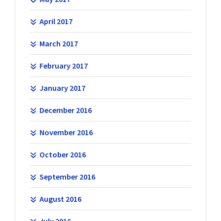
April 2017
March 2017
February 2017
January 2017
December 2016
November 2016
October 2016
September 2016
August 2016
July 2016