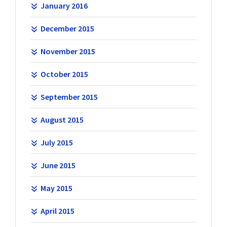
January 2016
December 2015
November 2015
October 2015
September 2015
August 2015
July 2015
June 2015
May 2015
April 2015