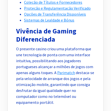
Coleção de Títulos e Fornecedores
Proteção e Regulamentação Verificado
Opções de Transferência Disponíveis
Sistemas de Lealdade e Bónus
Vivência de Gaming
Diferenciada
O presente casino criou uma plataforma que
une tecnologia de ponta com uma interface
intuitiva, possibilitando aos jogadores
portugueses alcançar a milhões de jogos com
apenas alguns toques. A
Parimatch
destaca-se
pela velocidade de arranque dos jogos e pela
otimização mobile, garantindo que consiga
desfrutar da igual qualidade quer no
computador como no telemóvel ou
equipamento portátil.