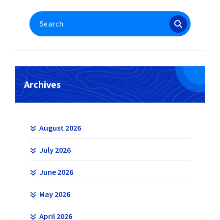
Search
for:
Archives
August 2026
July 2026
June 2026
May 2026
April 2026