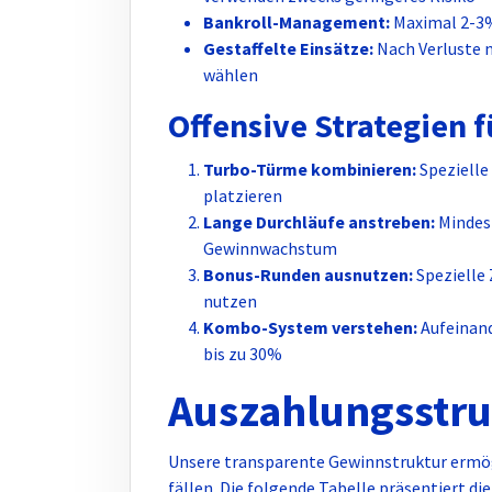
Bankroll-Management:
Maximal 2-3%
Gestaffelte Einsätze:
Nach Verluste 
wählen
Offensive Strategien 
Turbo-Türme kombinieren:
Spezielle
platzieren
Lange Durchläufe anstreben:
Mindest
Gewinnwachstum
Bonus-Runden ausnutzen:
Spezielle
nutzen
Kombo-System verstehen:
Aufeinand
bis zu 30%
Auszahlungsstru
Unsere transparente Gewinnstruktur ermögl
fällen. Die folgende Tabelle präsentiert d