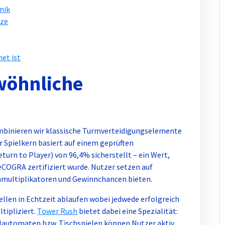
nik
tze
et ist
wöhnliche
ombinieren wir klassische Turmverteidigungselemente
Spielkern basiert auf einem geprüften
urn to Player) von 96,4% sicherstellt – ein Wert,
eCOGRA zertifiziert wurde. Nutzer setzen auf
nmultiplikatoren und Gewinnchancen bieten.
llen in Echtzeit ablaufen wobei jedwede erfolgreich
tipliziert.
Tower Rush
bietet dabei eine Spezialität:
lautomaten bzw. Tischspielen können Nutzer aktiv