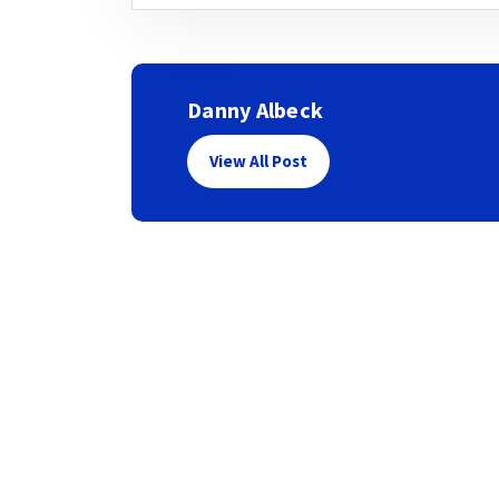
Danny Albeck
View All Post